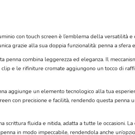
uminio con touch screen è l’emblema della versatilità e 
unica grazie alla sua doppia funzionalità: penna a sfera 
uesta penna combina leggerezza ed eleganza. Il meccanism
La clip e le rifiniture cromate aggiungono un tocco di ra
enna aggiunge un elemento tecnologico alla tua esperien
screen con precisione e facilità, rendendo questa penna
na scrittura fluida e nitida, adatta a tutte le occasioni. L
 penna in modo impeccabile, rendendola anche un’opzion