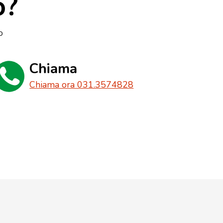
o?
o
Chiama
Chiama ora 031.3574828