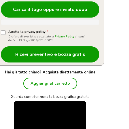
Carica il logo oppure invialo dopo
Accetto la privacy policy
*
Dichiaro di aver letto e accettato la
Privacy Policy
ai sensi
dell'art.13 D.lgs 2016/679 GDPR
Hai già tutto chiaro? Acquista direttamente online
Aggiungi al carrello
Guarda come funziona la bozza grafica gratuita