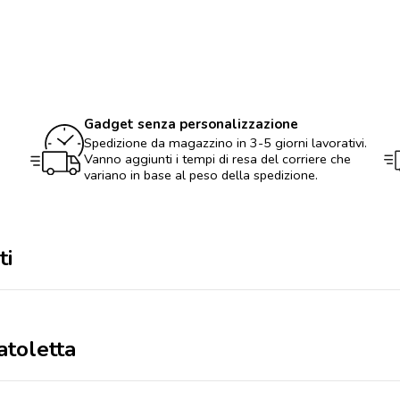
sfera
in
scatoletta
quantità
Gadget senza personalizzazione
Spedizione da magazzino in 3-5 giorni lavorativi.
Vanno aggiunti i tempi di resa del corriere che
variano in base al peso della spedizione.
ti
atoletta