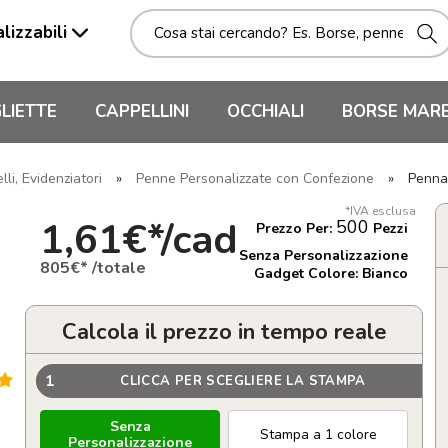
lizzabili
LIETTE
CAPPELLINI
OCCHIALI
BORSE MAR
li, Evidenziatori
»
Penne Personalizzate con Confezione
»
Penna
*IVA esclusa
1,61€*/cad
500
Prezzo Per:
Pezzi
Senza Personalizzazione
805€* /totale
Gadget Colore: Bianco
Calcola il prezzo in tempo reale
1
CLICCA PER SCEGLIERE LA STAMPA
Senza
Stampa a 1 colore
Personalizzazione