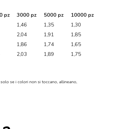
0 pz
3000 pz
5000 pz
10000 pz
6
1,46
1,35
1,30
9
2,04
1,91
1,85
3
1,86
1,74
1,65
5
2,03
1,89
1,75
 solo se i colori non si toccano, allineano,