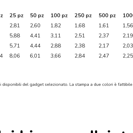
pz
25 pz
50 pz
100 pz
250 pz
500 pz
100
2,81
2,60
1,82
1,68
1,61
1,5
5,88
4,41
3,11
2,51
2,37
2,1
5,71
4,44
2,88
2,38
2,17
2,0
74
8,06
6,01
3,66
2,84
2,47
2,2
ni disponibili del gadget selezionato. La stampa a due colori è fattibile