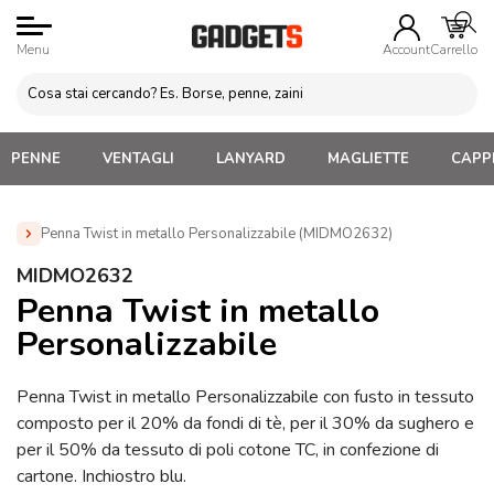
Menu
Account
Carrello
PENNE
VENTAGLI
LANYARD
MAGLIETTE
CAPPE
Penna Twist in metallo Personalizzabile (MIDMO2632)
Home
»
Penne Personalizzate con LOGO, Matite, Pastelli,
MIDMO2632
Evidenziatori
»
Penne Personalizzate con Confezione
»
Penna Twist in metallo
Penna Twist in metallo Personalizzabile (MIDMO2632)
Personalizzabile
Penna Twist in metallo Personalizzabile con fusto in tessuto
composto per il 20% da fondi di tè, per il 30% da sughero e
per il 50% da tessuto di poli cotone TC, in confezione di
cartone. Inchiostro blu.