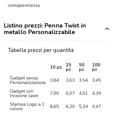
consapevolezza.
Listino prezzi: Penna Twist in
metallo Personalizzabile
Tabella prezzi per quantità
25
50
100
25
10 pz
pz
pz
pz
pz
Gadget senza
3,84
3,63
3,54
3,45
3,2
Personalizzazione
Gadget con
7,99
6,07
4,91
4,39
3,8
Incisione laser
Stampa Logo a 1
8,65
6,20
5,24
4,47
3,8
colore