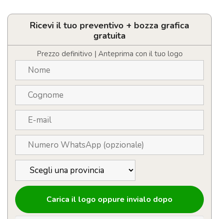
a
sfera
in
Ricevi il tuo preventivo + bozza grafica
box
gratuita
in
legno
Prezzo definitivo | Anteprima con il tuo logo
quantità
Carica il logo oppure invialo dopo