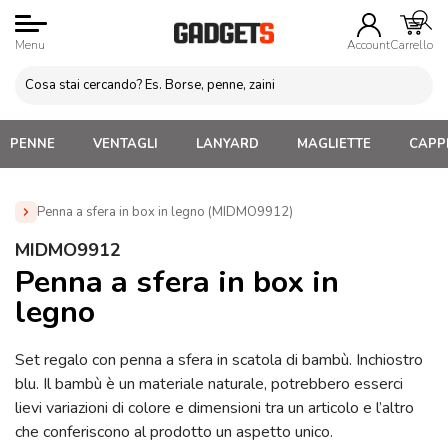
Menu
Account
Carrello
PENNE
VENTAGLI
LANYARD
MAGLIETTE
CAPPE
Penna a sfera in box in legno (MIDMO9912)
Home
»
Penne Personalizzate con LOGO, Matite, Pastelli,
MIDMO9912
Evidenziatori
»
Penne Personalizzate con Confezione
»
Penna a sfera in box in
Penna a sfera in box in legno (MIDMO9912)
legno
Set regalo con penna a sfera in scatola di bambù. Inchiostro
blu. Il bambù è un materiale naturale, potrebbero esserci
lievi variazioni di colore e dimensioni tra un articolo e l’altro
che conferiscono al prodotto un aspetto unico.