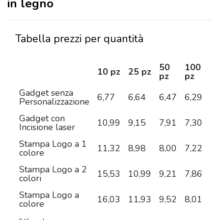
in legno
Tabella prezzi per quantità
50
100
2
10 pz
25 pz
pz
pz
pz
Gadget senza
6,77
6,64
6,47
6,29
5,
Personalizzazione
Gadget con
10,99
9,15
7,91
7,30
6,
Incisione laser
Stampa Logo a 1
11,32
8,98
8,00
7,22
6,
colore
Stampa Logo a 2
15,53
10,99
9,21
7,86
6,
colori
Stampa Logo a
16,03
11,93
9,52
8,01
7,
colore