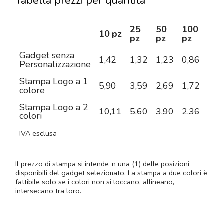
Tabella prezzi per quantità
25
50
100
25
10 pz
pz
pz
pz
pz
Gadget senza
1,42
1,32
1,23
0,86
0,7
Personalizzazione
Stampa Logo a 1
5,90
3,59
2,69
1,72
1,3
colore
Stampa Logo a 2
10,11
5,60
3,90
2,36
1,6
colori
IVA esclusa
Il prezzo di stampa si intende in una (1) delle posizioni
disponibili del gadget selezionato. La stampa a due colori è
fattibile solo se i colori non si toccano, allineano,
intersecano tra loro.