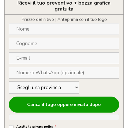
in
Ricevi il tuo preventivo + bozza grafica
paglia
gratuita
di
grano
Prezzo definitivo | Anteprima con il tuo logo
quantità
Carica il logo oppure invialo dopo
Accetto la privacy policy
*