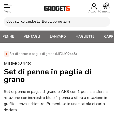
Menu
Account
Carrello
PENNE
VENTAGLI
LANYARD
MAGLIETTE
CAPPE
Set di penne in paglia di grano (MIDMO2448)
Home
»
Penne Personalizzate con LOGO, Matite, Pastelli,
MIDMO2448
Evidenziatori
»
Penne Personalizzate con Confezione
»
Set
Set di penne in paglia di
di penne in paglia di grano (MIDMO2448)
grano
Set di penne in paglia di grano e ABS con 1 penna a sfera a
rotazione con inchiostro blu e 1 penna a sfera a rotazione in
grafite senza inchiostro. Presentato in una scatola di carta
riciclata.