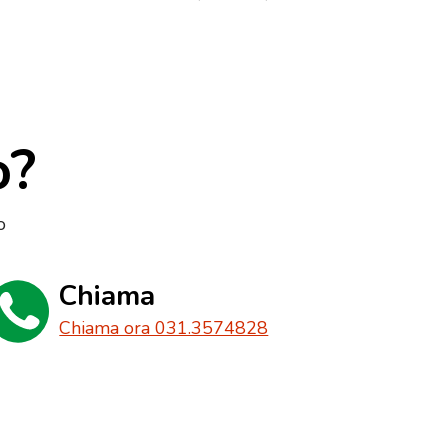
o?
o
Chiama
Chiama ora 031.3574828