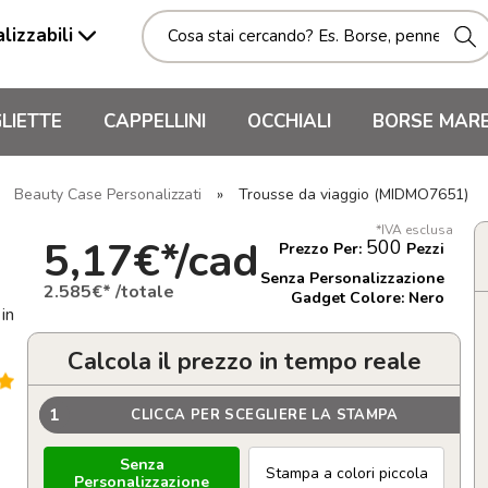
lizzabili
LIETTE
CAPPELLINI
OCCHIALI
BORSE MAR
»
Beauty Case Personalizzati
»
Trousse da viaggio (MIDMO7651)
*IVA esclusa
5,17€*/cad
500
Prezzo Per:
Pezzi
Senza Personalizzazione
2.585€* /totale
Gadget Colore: Nero
in
Calcola il prezzo in tempo reale
1
CLICCA PER SCEGLIERE LA STAMPA
Senza
Stampa a colori piccola
Personalizzazione