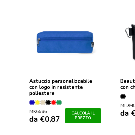
Astuccio personalizzabile
Beaut
con logo in resistente
con ch
poliestere
Nero
Blu
Giallo
Naturale
Nero
Rosso
Verde
MIDM
da
MK6986
CALCOLA IL
da
€
0,87
PREZZO