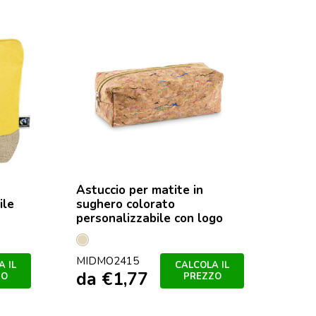
Astuccio per matite in
Beauty ca
ile
sughero colorato
riciclato
personalizzabile con logo
Blu
Nero
Ross
Ve
Beige
AAP72267
da
€
0,
MIDMO2415
 IL
CALCOLA IL
da
€
1,77
ZO
PREZZO