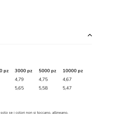
0 pz
3000 pz
5000 pz
10000 pz
3
4,79
4,75
4,67
3
5,65
5,58
5,47
 solo se i colori non si toccano, allineano,