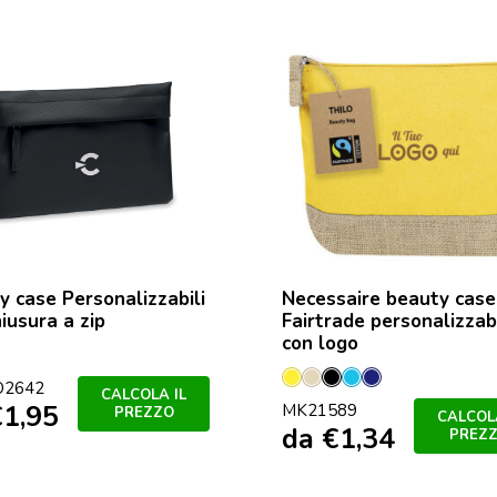
y case Personalizzabili
Necessaire beauty case
iusura a zip
Fairtrade personalizzab
con logo
Giallo
Naturale
Nero
Azzurro
Marineo
O2642
CALCOLA IL
€
1,95
MK21589
PREZZO
CALCOLA
da
€
1,34
PREZ