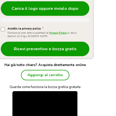
Carica il logo oppure invialo dopo
Accetto la privacy policy
*
Dichiaro di aver letto e accettato la
Privacy Policy
ai sensi
dell'art.13 D.lgs 2016/679 GDPR
Hai già tutto chiaro? Acquista direttamente online
Aggiungi al carrello
Guarda come funziona la bozza grafica gratuita