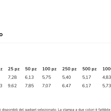
io
pz
25 pz
50 pz
100 pz
250 pz
500 pz
100
7,28
6,13
5,75
5,40
5,17
4,8
63
9,62
7,85
7,07
6,47
6,17
5,7
ni disponibili del gadget selezionato. La stampa a due colori è fattibile