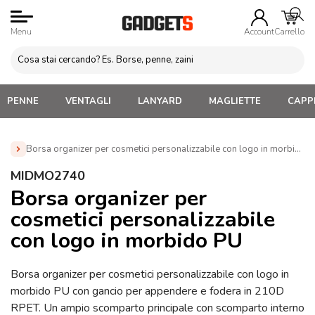
Menu
Account
Carrello
PENNE
VENTAGLI
LANYARD
MAGLIETTE
CAPPE
Borsa organizer per cosmetici personalizzabile con logo in morbid
Home
»
Beauty Case e Porta Trucco Personalizzati
»
MIDMO2740
Beauty Case Personalizzati
»
Borsa organizer per cosmetici
Borsa organizer per
personalizzabile con logo in morbido PU (MIDMO2740)
cosmetici personalizzabile
con logo in morbido PU
Borsa organizer per cosmetici personalizzabile con logo in
morbido PU con gancio per appendere e fodera in 210D
RPET. Un ampio scomparto principale con scomparto interno