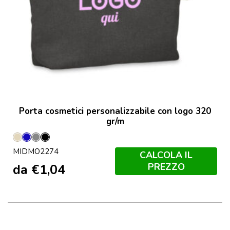
Porta cosmetici personalizzabile con logo 320
gr/m
Beige
Blu
Grigio
Nero
MIDMO2274
CALCOLA IL
PREZZO
da
€
1,04