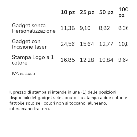
100
10 pz
25 pz
50 pz
pz
Gadget senza
11,38
9,10
8,82
8,36
Personalizzazione
Gadget con
24,56
15,64
12,77
10,82
Incisione laser
Stampa Logo a 1
16,85
12,28
10,84
9,64
colore
IVA esclusa
Il prezzo di stampa si intende in una (1) delle posizioni
disponibili del gadget selezionato. La stampa a due colori è
fattibile solo se i colori non si toccano, allineano,
intersecano tra loro.