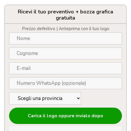
organizer
per
cosmetici
Ricevi il tuo preventivo + bozza grafica
personalizzabile
gratuita
con
logo
Prezzo definitivo | Anteprima con il tuo logo
in
morbido
PU
quantità
Carica il logo oppure invialo dopo