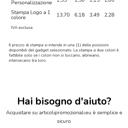
1,55
1,50
1,15
1,00
0,8
Personalizzazione
Stampa Logo a 1
13,70
6,18
3,49
2,28
1,8
colore
IVA esclusa
Il prezzo di stampa si intende in una (1) delle posizioni
disponibili del gadget selezionato. La stampa a due colori è
fattibile solo se i colori non si toccano, allineano,
intersecano tra loro.
Hai bisogno d'aiuto?
Acquistare su articolipromozionali.eu è semplice e
sicuro