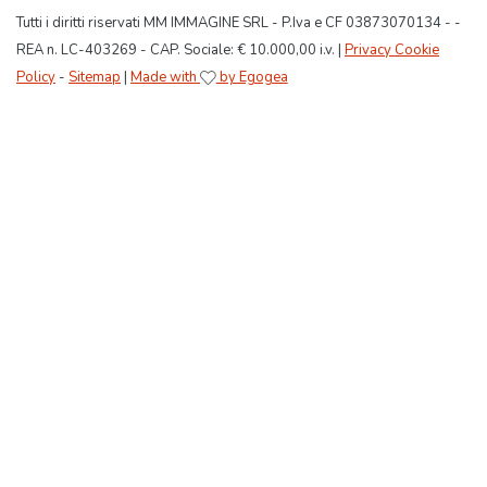
Tutti i diritti riservati MM IMMAGINE SRL - P.Iva e CF 03873070134 - -
REA n. LC-403269 - CAP. Sociale: € 10.000,00 i.v. |
Privacy Cookie
Policy
-
Sitemap
|
Made with
by Egogea