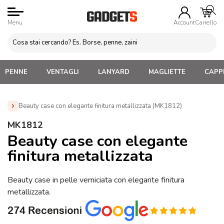
Menu
Account
Carrello
PENNE
VENTAGLI
LANYARD
MAGLIETTE
CAPPE
Beauty case con elegante finitura metallizzata (MK1812)
Home
»
Beauty Case e Porta Trucco Personalizzati
»
MK1812
Beauty Case Personalizzati
»
Beauty case con elegante
Beauty case con elegante
finitura metallizzata (MK1812)
finitura metallizzata
Beauty case in pelle verniciata con elegante finitura
metallizzata.