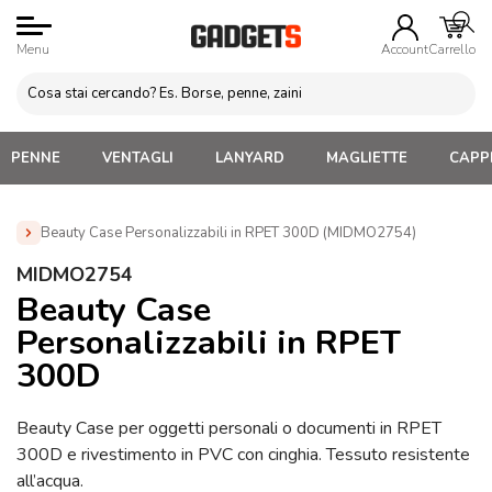
Menu
Account
Carrello
PENNE
VENTAGLI
LANYARD
MAGLIETTE
CAPPE
Beauty Case Personalizzabili in RPET 300D (MIDMO2754)
Home
»
Beauty Case e Porta Trucco Personalizzati
»
MIDMO2754
Beauty Case Personalizzati
»
Beauty Case Personalizzabili in
Beauty Case
RPET 300D (MIDMO2754)
Personalizzabili in RPET
300D
Beauty Case per oggetti personali o documenti in RPET
300D e rivestimento in PVC con cinghia. Tessuto resistente
all’acqua.