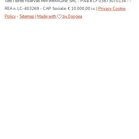
Tutti i diritti riservati MM IMMAGINE SRL - P.Iva e CF 03873070134 - -
REA n. LC-403269 - CAP. Sociale: € 10.000,00 i.v. |
Privacy Cookie
Policy
-
Sitemap
|
Made with
by Egogea