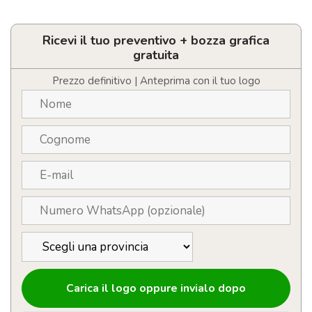
Beauty
Case
Personalizzabili
in
Ricevi il tuo preventivo + bozza grafica
RPET
gratuita
300D
quantità
Prezzo definitivo | Anteprima con il tuo logo
Carica il logo oppure invialo dopo