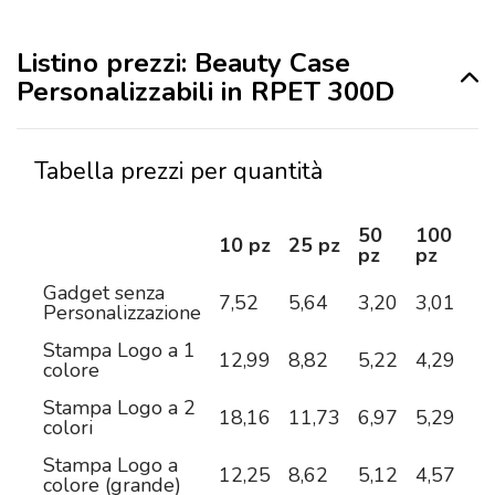
Listino prezzi: Beauty Case
Personalizzabili in RPET 300D
Tabella prezzi per quantità
50
100
2
10 pz
25 pz
pz
pz
pz
Gadget senza
7,52
5,64
3,20
3,01
2,
Personalizzazione
Stampa Logo a 1
12,99
8,82
5,22
4,29
3,
colore
Stampa Logo a 2
18,16
11,73
6,97
5,29
4,
colori
Stampa Logo a
12,25
8,62
5,12
4,57
4,
colore (grande)