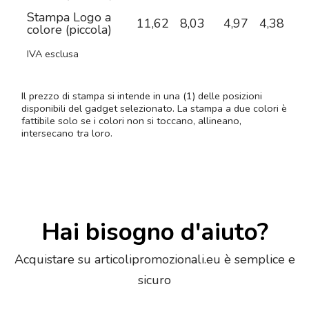
Stampa Logo a
11,62
8,03
4,97
4,38
4,
colore (piccola)
IVA esclusa
Il prezzo di stampa si intende in una (1) delle posizioni
disponibili del gadget selezionato. La stampa a due colori è
fattibile solo se i colori non si toccano, allineano,
intersecano tra loro.
Hai bisogno d'aiuto?
Acquistare su articolipromozionali.eu è semplice e
sicuro