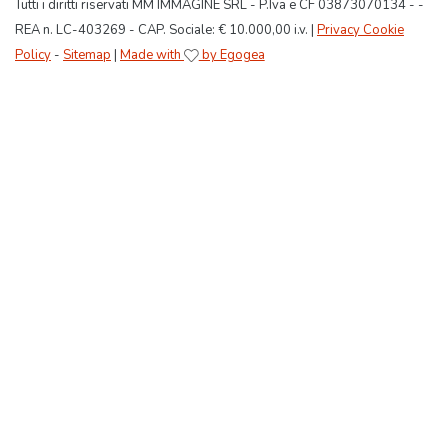
Tutti i diritti riservati MM IMMAGINE SRL - P.Iva e CF 03873070134 - -
REA n. LC-403269 - CAP. Sociale: € 10.000,00 i.v. |
Privacy Cookie
Policy
-
Sitemap
|
Made with
by Egogea