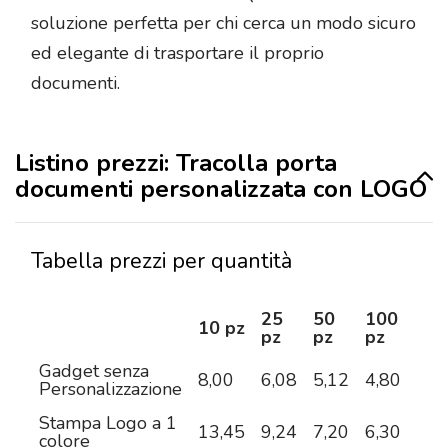
soluzione perfetta per chi cerca un modo sicuro
ed elegante di trasportare il proprio
documenti.
Listino prezzi: Tracolla porta
documenti personalizzata con LOGO
Tabella prezzi per quantità
25
50
100
25
10 pz
pz
pz
pz
pz
Gadget senza
8,00
6,08
5,12
4,80
4,5
Personalizzazione
Stampa Logo a 1
13,45
9,24
7,20
6,30
5,5
colore