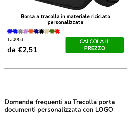
Borsa a tracolla in materiale riciclato
personalizzata
Blu
Blu
Grigio
Lilla
Mattone
Navy
Nero
Oatmeal
Oliva
Rosso
130053
Hale
Royal
CALCOLA IL
PREZZO
da
€
2,51
Domande frequenti su Tracolla porta
documenti personalizzata con LOGO