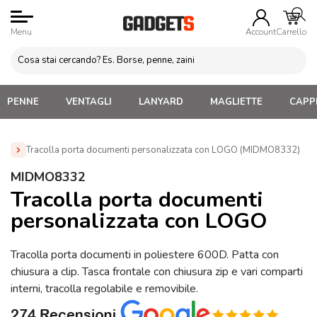
Menu
Account
Carrello
PENNE
VENTAGLI
LANYARD
MAGLIETTE
CAPPE
Tracolla porta documenti personalizzata con LOGO (MIDMO8332)
Home
»
Borse Porta Laptop e Documenti
»
Borse e tracolle
MIDMO8332
Porta Documenti
»
Tracolla porta documenti personalizzata
Tracolla porta documenti
con LOGO (MIDMO8332)
personalizzata con LOGO
Tracolla porta documenti in poliestere 600D. Patta con
chiusura a clip. Tasca frontale con chiusura zip e vari comparti
interni, tracolla regolabile e removibile.