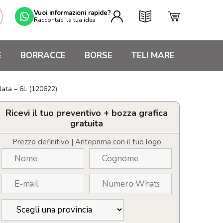
Vuoi informazioni rapide?
Raccontaci la tua idea
E
BORRACCE
BORSE
TELI MARE
clata – 6L (120622)
Ricevi il tuo preventivo + bozza grafica
gratuita
Prezzo definitivo | Anteprima con il tuo logo