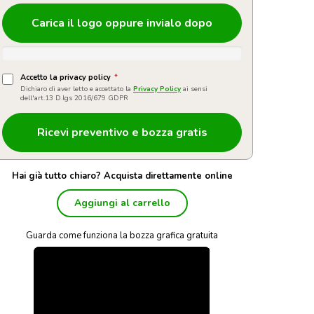
Carica il logo oppure invialo dopo
Accetto la privacy policy
*
Dichiaro di aver letto e accettato la
Privacy Policy
ai sensi
dell'art.13 D.lgs 2016/679 GDPR
Hai già tutto chiaro? Acquista direttamente online
Aggiungi al carrello
Guarda come funziona la bozza grafica gratuita