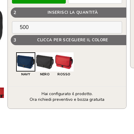
2
INSERISCI LA QUANTITÀ
3
CLICCA PER SCEGLIERE IL COLORE
NAVY
NERO
ROSSO
Hai configurato il prodotto.
Ora richiedi preventivo e bozza gratuita
Borsa
a
tracolla
Omaha
in