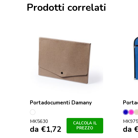
Prodotti correlati
Portadocumenti Damany
Porta
S/C
Blu
Fu
MK5630
MK97
CALCOLA IL
da
€
1,72
da
PREZZO