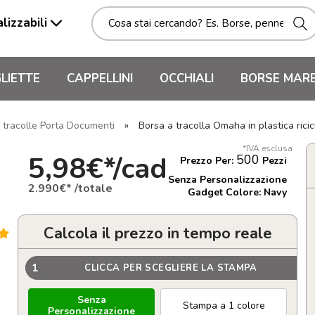
lizzabili
LIETTE
CAPPELLINI
OCCHIALI
BORSE MAR
 tracolle Porta Documenti
»
Borsa a tracolla Omaha in plastica rici
*IVA esclusa
5,98€*/cad
500
Prezzo Per:
Pezzi
Senza Personalizzazione
2.990€* /totale
Gadget Colore: Navy
Calcola il prezzo in tempo reale
1
CLICCA PER SCEGLIERE LA STAMPA
Senza
Stampa a 1 colore
Personalizzazione