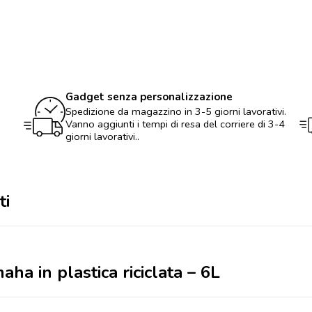
plastica
riciclata
-
6L
quantità
Gadget senza personalizzazione
Spedizione da magazzino in 3-5 giorni lavorativi.
Vanno aggiunti i tempi di resa del corriere di 3-4
giorni lavorativi..
ti
ha in plastica riciclata – 6L