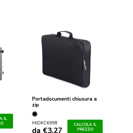
Portadocumenti chiusura a
Cartella 
zip
Detroit in
4L
Nero
 IL
Blu
Grigio
Ross
MIDKC6998
ZO
CALCOLA IL
da
€
3,27
120621
royal
/
/
PREZZO