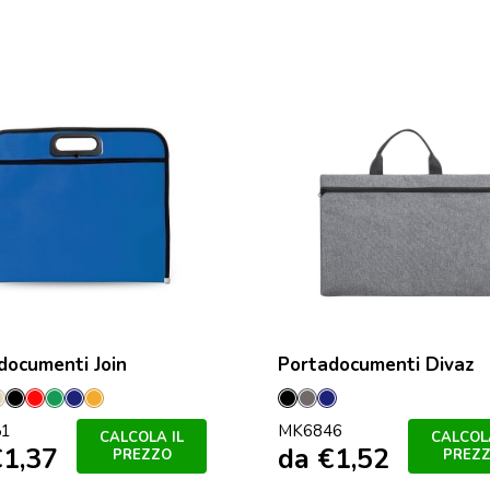
documenti Join
Portadocumenti Divaz
csia
Naturale
Nero
Rosso
Verde
Marineo
Orange
Nero
Grey
Marineo
51
MK6846
CALCOLA IL
CALCOLA
€
1,37
da
€
1,52
PREZZO
PREZ