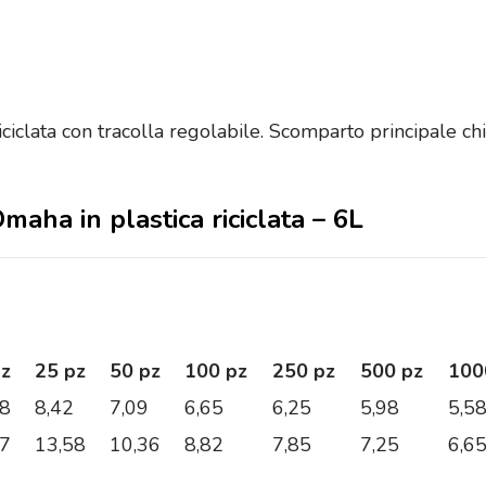
riciclata con tracolla regolabile. Scomparto principale chi
Omaha in plastica riciclata – 6L
pz
25 pz
50 pz
100 pz
250 pz
500 pz
100
08
8,42
7,09
6,65
6,25
5,98
5,5
67
13,58
10,36
8,82
7,85
7,25
6,6