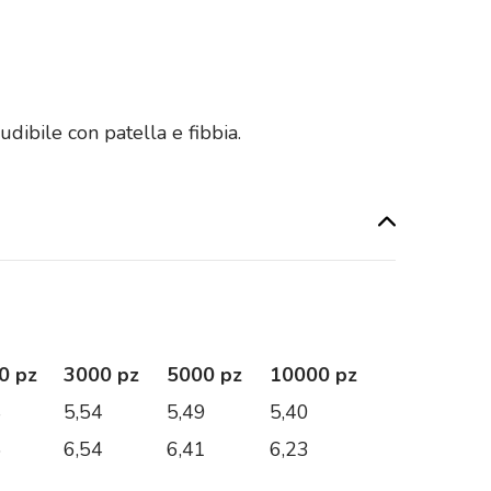
udibile con patella e fibbia.
0 pz
3000 pz
5000 pz
10000 pz
8
5,54
5,49
5,40
5
6,54
6,41
6,23