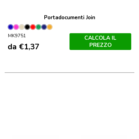
Portadocumenti Join
Blu
Fucsia
Naturale
Nero
Rosso
Verde
Marineo
Orange
MK9751
CALCOLA IL
PREZZO
da
€
1,37