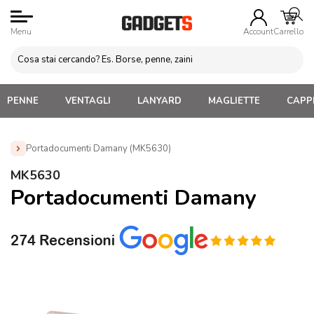
Menu
Account
Carrello
PENNE
VENTAGLI
LANYARD
MAGLIETTE
CAPPE
Portadocumenti Damany (MK5630)
Home
»
Borse Porta Laptop e Documenti
»
Borse e tracolle
MK5630
Porta Documenti
»
Portadocumenti Damany (MK5630)
Portadocumenti Damany