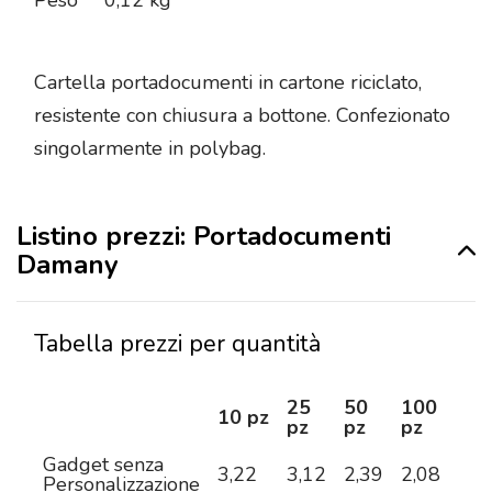
Peso
0,12 kg
Cartella portadocumenti in cartone riciclato,
resistente con chiusura a bottone. Confezionato
singolarmente in polybag.
Listino prezzi: Portadocumenti
Damany
Tabella prezzi per quantità
25
50
100
25
10 pz
pz
pz
pz
pz
Gadget senza
3,22
3,12
2,39
2,08
1,8
Personalizzazione