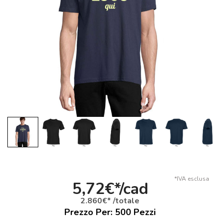
*IVA esclusa
5,72€*/cad
2.860€* /totale
Prezzo Per:
500
Pezzi