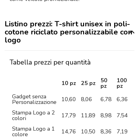
Listino prezzi: T-shirt unisex in poli-
cotone riciclato personalizzabile con
logo
Tabella prezzi per quantità
50
100
2
10 pz
25 pz
pz
pz
pz
Gadget senza
10,60
8,06
6,78
6,36
5,
Personalizzazione
Stampa Logo a 2
17,79
11,89
8,98
7,54
6,
colori
Stampa Logo a 1
14,76
10,50
8,36
7,19
6,
colore