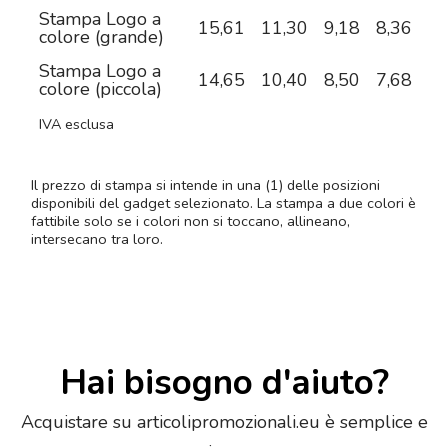
Stampa Logo a
15,61
11,30
9,18
8,36
7,
colore (grande)
Stampa Logo a
14,65
10,40
8,50
7,68
7,
colore (piccola)
IVA esclusa
Il prezzo di stampa si intende in una (1) delle posizioni
disponibili del gadget selezionato. La stampa a due colori è
fattibile solo se i colori non si toccano, allineano,
intersecano tra loro.
Hai bisogno d'aiuto?
Acquistare su articolipromozionali.eu è semplice e