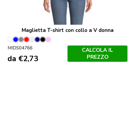
Maglietta T-shirt con collo a V donna
Bianco
Blu
Grigio
Rosso
Bianco
Blu
Nero
Rosa
MIDS04766
Royal
Melange
Sporco
Scuro
Profondo
Caramella
CALCOLA IL
Francese
PREZZO
da
€
2,73