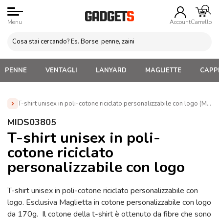
Menu
Account
Carrello
PENNE
VENTAGLI
LANYARD
MAGLIETTE
CAPPE
T-shirt unisex in poli-cotone riciclato personalizzabile con logo (MID
Home
»
Abbigliamento Personalizzato
»
Magliette
MIDS03805
Personalizzate Donna
»
T-shirt unisex in poli-cotone riciclato
T-shirt unisex in poli-
personalizzabile con logo (MIDS03805)
cotone riciclato
personalizzabile con logo
T-shirt unisex in poli-cotone riciclato personalizzabile con
logo. Esclusiva Maglietta in cotone personalizzabile con logo
da 170g. Il cotone della t-shirt è ottenuto da fibre che sono