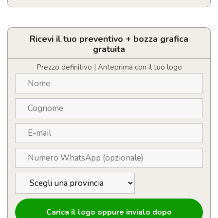
T-
shirt
unisex
in
Ricevi il tuo preventivo + bozza grafica
poli-
gratuita
cotone
riciclato
Prezzo definitivo | Anteprima con il tuo logo
personalizzabile
con
logo
quantità
Carica il logo oppure invialo dopo