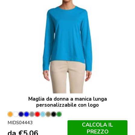
Maglia da donna a manica lunga
personalizzabile con logo
Arancione
Bianco
Blu
Blu
Grigio
Rosso
Aqua
Kaki
Nero
Verde
MIDS04443
Navy
Royal
Melange
Profondo
Foglia
CALCOLA IL
PREZZO
da
€
5,06