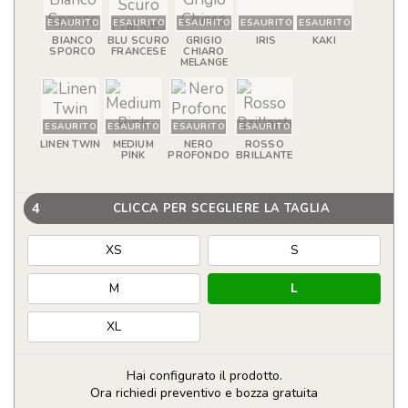
ESAURITO
ESAURITO
ESAURITO
ESAURITO
ESAURITO
BIANCO
BLU SCURO
GRIGIO
IRIS
KAKI
SPORCO
FRANCESE
CHIARO
MELANGE
ESAURITO
ESAURITO
ESAURITO
ESAURITO
LINEN TWIN
MEDIUM
NERO
ROSSO
PINK
PROFONDO
BRILLANTE
4
CLICCA PER SCEGLIERE LA TAGLIA
XS
S
M
L
XL
Hai configurato il prodotto.
Ora richiedi preventivo e bozza gratuita