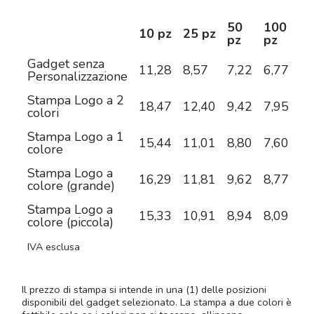
50
100
2
10 pz
25 pz
pz
pz
pz
Gadget senza
11,28
8,57
7,22
6,77
6,
Personalizzazione
Stampa Logo a 2
18,47
12,40
9,42
7,95
7,
colori
Stampa Logo a 1
15,44
11,01
8,80
7,60
6,
colore
Stampa Logo a
16,29
11,81
9,62
8,77
8,
colore (grande)
Stampa Logo a
15,33
10,91
8,94
8,09
7,
colore (piccola)
IVA esclusa
Il prezzo di stampa si intende in una (1) delle posizioni
disponibili del gadget selezionato. La stampa a due colori è