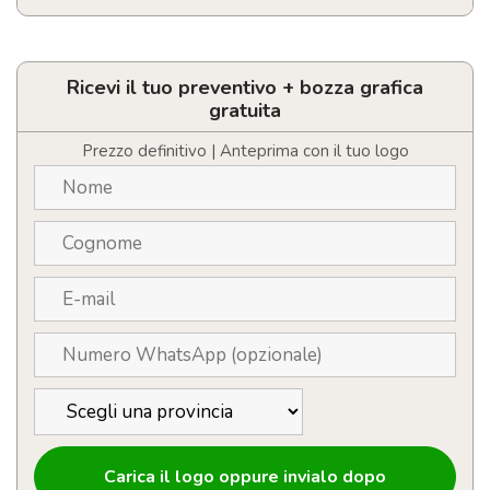
T-
shirt
oversize
da
Ricevi il tuo preventivo + bozza grafica
donna
gratuita
personalizzabile
con
Prezzo definitivo | Anteprima con il tuo logo
logo
quantità
Carica il logo oppure invialo dopo