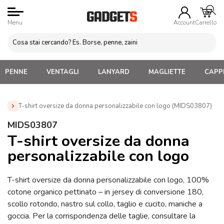
Menu
Account
Carrello
PENNE
VENTAGLI
LANYARD
MAGLIETTE
CAPPE
T-shirt oversize da donna personalizzabile con logo (MIDS03807)
Home
»
Abbigliamento Personalizzato
»
Magliette
MIDS03807
Personalizzate Donna
»
T-shirt oversize da donna
T-shirt oversize da donna
personalizzabile con logo (MIDS03807)
personalizzabile con logo
T-shirt oversize da donna personalizzabile con logo, 100%
cotone organico pettinato – in jersey di conversione 180,
scollo rotondo, nastro sul collo, taglio e cucito, maniche a
goccia. Per la corrispondenza delle taglie, consultare la