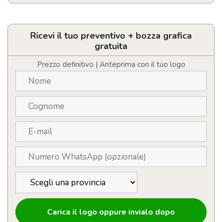
Camicia
oxford
Vaillant
a
Ricevi il tuo preventivo + bozza grafica
manica
gratuita
lunga
da
Prezzo definitivo | Anteprima con il tuo logo
donna
quantità
Carica il logo oppure invialo dopo