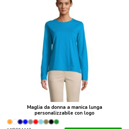
Maglia da donna a manica lunga
personalizzabile con logo
Arancione
Bianco
Blu
Blu
Grigio
Rosso
Aqua
Kaki
Nero
Verde