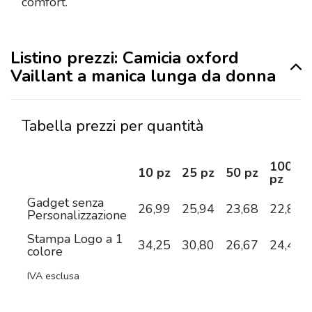
comfort.
Listino prezzi: Camicia oxford
Vaillant a manica lunga da donna
Tabella prezzi per quantità
100
10 pz
25 pz
50 pz
pz
Gadget senza
26,99
25,94
23,68
22,81
Personalizzazione
Stampa Logo a 1
34,25
30,80
26,67
24,42
colore
IVA esclusa