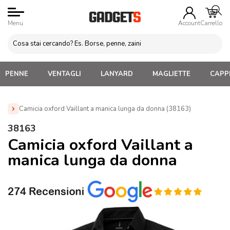
Menu
Account
Carrello
PENNE
VENTAGLI
LANYARD
MAGLIETTE
CAPPE
Camicia oxford Vaillant a manica lunga da donna (38163)
Home
»
Abbigliamento Personalizzato
»
Magliette
38163
Personalizzate Donna
»
Camicia oxford Vaillant a manica
Camicia oxford Vaillant a
lunga da donna (38163)
manica lunga da donna