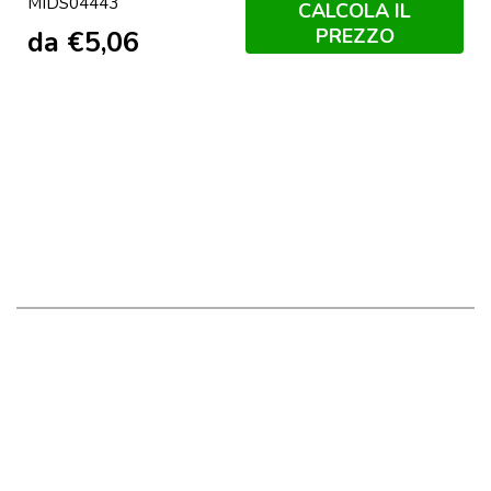
MIDS04443
Navy
Royal
Melange
Profondo
Foglia
CALCOLA IL
PREZZO
da
€
5,06