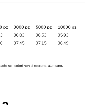
0 pz
3000 pz
5000 pz
10000 pz
13
36,83
36,53
35,93
80
37,45
37,15
36,49
 solo se i colori non si toccano, allineano,