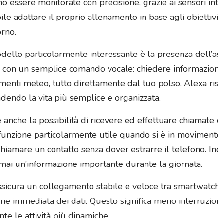
sono essere monitorate con precisione, grazie ai sensori i
e adattare il proprio allenamento in base agli obiettivi 
rno.
dello particolarmente interessante è la presenza dell’as
ità con un semplice comando vocale: chiedere informazio
amenti meteo, tutto direttamente dal tuo polso. Alexa 
endendo la vita più semplice e organizzata.
che la possibilità di ricevere ed effettuare chiamate d
a funzione particolarmente utile quando si è in moviment
iamare un contatto senza dover estrarre il telefono. Inol
mai un’informazione importante durante la giornata.
sicura un collegamento stabile e veloce tra smartwatch 
ne immediata dei dati. Questo significa meno interruzi
te le attività più dinamiche.