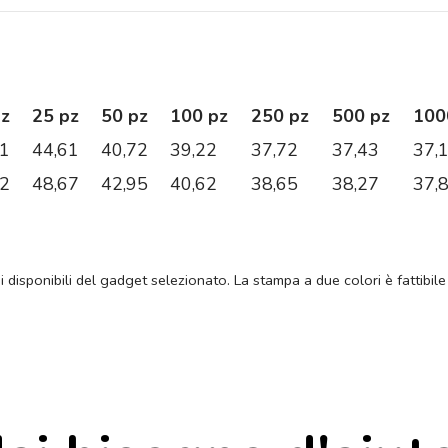
pz
25 pz
50 pz
100 pz
250 pz
500 pz
100
41
44,61
40,72
39,22
37,72
37,43
37,
52
48,67
42,95
40,62
38,65
38,27
37,
ni disponibili del gadget selezionato. La stampa a due colori è fattibile