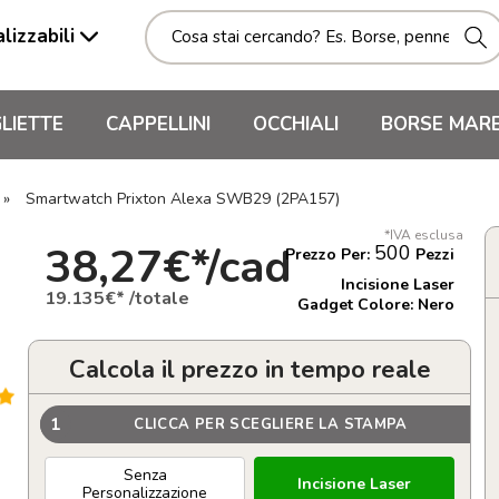
lizzabili
LIETTE
CAPPELLINI
OCCHIALI
BORSE MAR
»
Smartwatch Prixton Alexa SWB29 (2PA157)
*IVA esclusa
38,27€*/cad
500
Prezzo Per:
Pezzi
Incisione Laser
19.135€* /totale
Gadget Colore: Nero
Calcola il prezzo in tempo reale
1
CLICCA PER SCEGLIERE LA STAMPA
Senza
Incisione Laser
Personalizzazione