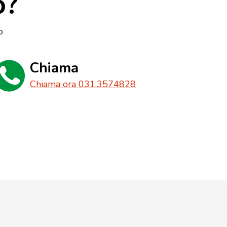
o?
o
Chiama
Chiama ora 031.3574828