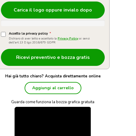
Carica il logo oppure invialo dopo
Accetto la privacy policy
*
Dichiaro di aver letto e accettato la
Privacy Policy
ai sensi
dell'art.13 D.lgs 2016/679 GDPR
Hai già tutto chiaro? Acquista direttamente online
Aggiungi al carrello
Guarda come funziona la bozza grafica gratuita