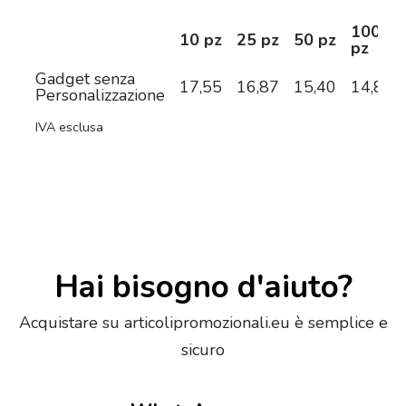
100
10 pz
25 pz
50 pz
pz
Gadget senza
17,55
16,87
15,40
14,83
Personalizzazione
IVA esclusa
Hai bisogno d'aiuto?
Acquistare su articolipromozionali.eu è semplice e
sicuro