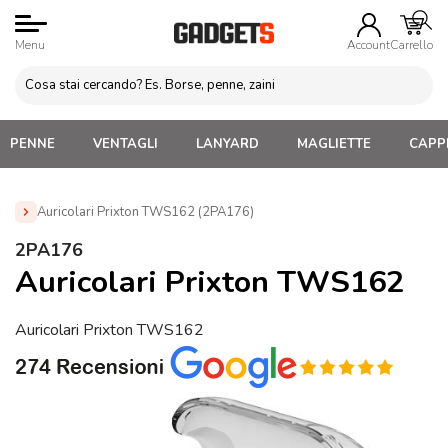
Menu
Account
Carrello
PENNE
VENTAGLI
LANYARD
MAGLIETTE
CAPPE
Auricolari Prixton TWS162 (2PA176)
Home
»
Brands
»
Gadget PRIXTON Personalizzati
»
2PA176
Auricolari Prixton TWS162 (2PA176)
Auricolari Prixton TWS162
Auricolari Prixton TWS162