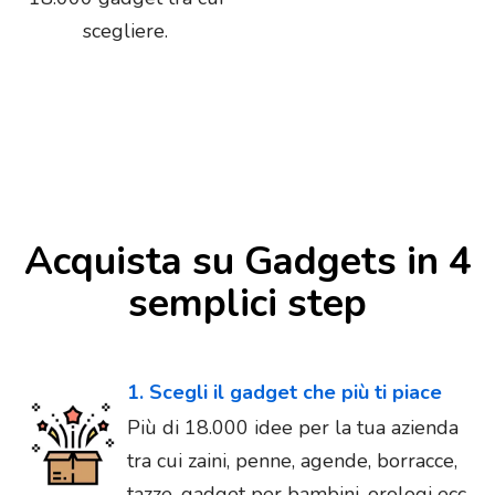
scegliere.
Acquista su Gadgets in 4
semplici step
1. Scegli il gadget che più ti piace
Più di 18.000 idee per la tua azienda
tra cui zaini, penne, agende, borracce,
tazze, gadget per bambini, orologi ecc...