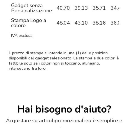
Gadget senza
40,70
39,13
35,71
34,40
Personalizzazione
Stampa Logo a
48,04
43,10
38,16
36,05
colore
IVA esclusa
Il prezzo di stampa si intende in una (1) delle posizioni
disponibili del gadget selezionato. La stampa a due colori è
fattibile solo se i colori non si toccano, allineano,
intersecano tra loro.
Hai bisogno d'aiuto?
Acquistare su articolipromozionali.eu è semplice e