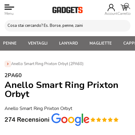
Menu
Account
Carrello
PENNE
VENTAGLI
LANYARD
MAGLIETTE
CAPPE
Anello Smart Ring Prixton Orbyt (2PA60)
Home
»
Brands
»
Gadget PRIXTON Personalizzati
»
2PA60
Anello Smart Ring Prixton Orbyt (2PA60)
Anello Smart Ring Prixton
Orbyt
Anello Smart Ring Prixton Orbyt