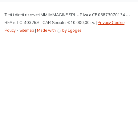
Tutti i diritti riservati MM IMMAGINE SRL - P.Iva e CF 03873070134 - -
REA n. LC-403269 - CAP. Sociale: € 10.000,00 i.v. |
Privacy Cookie
Policy
-
Sitemap
|
Made with
by Egogea