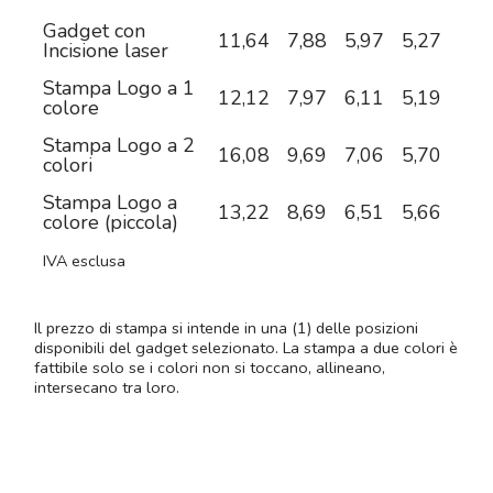
Gadget con
11,64
7,88
5,97
5,27
4,7
Incisione laser
Stampa Logo a 1
12,12
7,97
6,11
5,19
4,5
colore
Stampa Logo a 2
16,08
9,69
7,06
5,70
4,8
colori
Stampa Logo a
13,22
8,69
6,51
5,66
5,0
colore (piccola)
IVA esclusa
Il prezzo di stampa si intende in una (1) delle posizioni
disponibili del gadget selezionato. La stampa a due colori è
fattibile solo se i colori non si toccano, allineano,
intersecano tra loro.