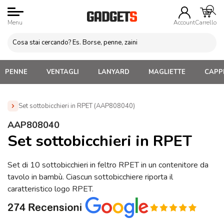
Menu
Account
Carrello
PENNE
VENTAGLI
LANYARD
MAGLIETTE
CAPPE
Set sottobicchieri in RPET (AAP808040)
Home
»
Gadget Cucina
»
Sottobicchieri personalizzati
»
AAP808040
Set sottobicchieri in RPET (AAP808040)
Set sottobicchieri in RPET
Set di 10 sottobicchieri in feltro RPET in un contenitore da
tavolo in bambù. Ciascun sottobicchiere riporta il
caratteristico logo RPET.