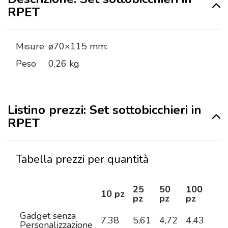
RPET
Misure
ø70×115 mm:
Peso
0,26 kg
Listino prezzi: Set sottobicchieri in
RPET
Tabella prezzi per quantità
25
50
100
25
10 pz
pz
pz
pz
pz
Gadget senza
7,38
5,61
4,72
4,43
4,1
Personalizzazione