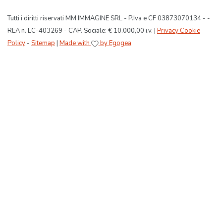
Tutti i diritti riservati MM IMMAGINE SRL - P.Iva e CF 03873070134 - -
REA n. LC-403269 - CAP. Sociale: € 10.000,00 i.v. |
Privacy Cookie
Policy
-
Sitemap
|
Made with
by Egogea