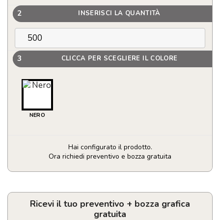
2
INSERISCI LA QUANTITÀ
3
CLICCA PER SCEGLIERE IL COLORE
NERO
Hai configurato il prodotto.
Ora richiedi preventivo e bozza gratuita
Set
sottobicchieri
in
RPET
Ricevi il tuo preventivo + bozza grafica
quantità
gratuita