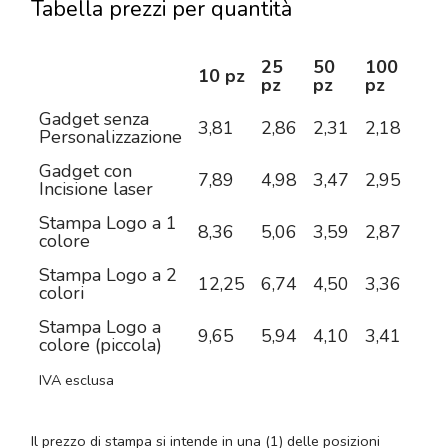
Tabella prezzi per quantità
25
50
100
25
10 pz
pz
pz
pz
pz
Gadget senza
3,81
2,86
2,31
2,18
2,0
Personalizzazione
Gadget con
7,89
4,98
3,47
2,95
2,5
Incisione laser
Stampa Logo a 1
8,36
5,06
3,59
2,87
2,3
colore
Stampa Logo a 2
12,25
6,74
4,50
3,36
2,6
colori
Stampa Logo a
9,65
5,94
4,10
3,41
2,9
colore (piccola)
IVA esclusa
Il prezzo di stampa si intende in una (1) delle posizioni