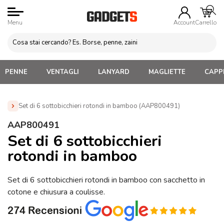
Menu
Account
Carrello
PENNE
VENTAGLI
LANYARD
MAGLIETTE
CAPPE
Set di 6 sottobicchieri rotondi in bamboo (AAP800491)
Home
»
Gadget Cucina
»
Sottobicchieri personalizzati
»
AAP800491
Set di 6 sottobicchieri rotondi in bamboo (AAP800491)
Set di 6 sottobicchieri
rotondi in bamboo
Set di 6 sottobicchieri rotondi in bamboo con sacchetto in
cotone e chiusura a coulisse.