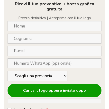
sottobicchieri
Ricevi il tuo preventivo + bozza grafica
rotondi
gratuita
in
bamboo
Prezzo definitivo | Anteprima con il tuo logo
quantità
Carica il logo oppure invialo dopo