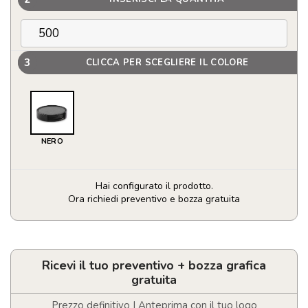
3
CLICCA PER SCEGLIERE IL COLORE
NERO
Hai configurato il prodotto.
Ora richiedi preventivo e bozza gratuita
Set
di
4
sottobicchieri
Ricevi il tuo preventivo + bozza grafica
personalizzabili
gratuita
quantità
Prezzo definitivo | Anteprima con il tuo logo