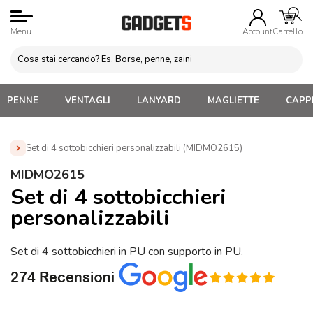
Menu
Account
Carrello
PENNE
VENTAGLI
LANYARD
MAGLIETTE
CAPPE
Set di 4 sottobicchieri personalizzabili (MIDMO2615)
Home
»
Gadget Cucina
»
Sottobicchieri personalizzati
»
MIDMO2615
Set di 4 sottobicchieri personalizzabili (MIDMO2615)
Set di 4 sottobicchieri
personalizzabili
Set di 4 sottobicchieri in PU con supporto in PU.