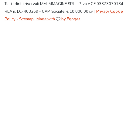
Tutti i diritti riservati MM IMMAGINE SRL - P.Iva e CF 03873070134 - -
REA n. LC-403269 - CAP. Sociale: € 10.000,00 i.v. |
Privacy Cookie
Policy
-
Sitemap
|
Made with
by Egogea