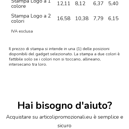
Stampa Logo a 1
12,11
8,12
6,37
5,40
4,
colore
Stampa Logo a 2
16,58
10,38
7,79
6,15
5,
colori
IVA esclusa
Il prezzo di stampa si intende in una (1) delle posizioni
disponibili del gadget selezionato. La stampa a due colori è
fattibile solo se i colori non si toccano, allineano,
intersecano tra loro.
Hai bisogno d'aiuto?
Acquistare su articolipromozionali.eu è semplice e
sicuro