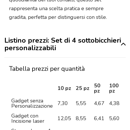
rappresenta una scelta pratica e sempre
gradita, perfetta per distinguersi con stile.
Listino prezzi: Set di 4 sottobicchieri
personalizzabili
Tabella prezzi per quantità
50
100
2
10 pz
25 pz
pz
pz
pz
Gadget senza
7,30
5,55
4,67
4,38
4,
Personalizzazione
Gadget con
12,05
8,55
6,41
5,60
4,
Incisione laser