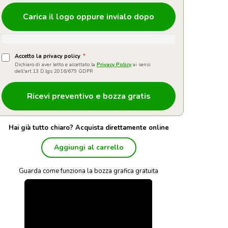
Carica il logo oppure invialo dopo
Accetto la privacy policy
*
Dichiaro di aver letto e accettato la
Privacy Policy
ai sensi
dell'art.13 D.lgs 2016/679 GDPR
Hai già tutto chiaro? Acquista direttamente online
Aggiungi al carrello
Guarda come funziona la bozza grafica gratuita