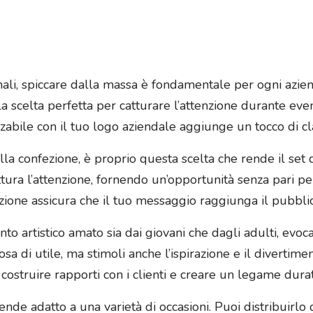
ali, spiccare dalla massa è fondamentale per ogni aziend
 la scelta perfetta per catturare l’attenzione durante ev
zzabile con il tuo logo aziendale aggiunge un tocco di cl
lla confezione, è proprio questa scelta che rende il set 
ttura l’attenzione, fornendo un’opportunità senza pari p
zione assicura che il tuo messaggio raggiunga il pubbli
o artistico amato sia dai giovani che dagli adulti, evocan
sa di utile, ma stimoli anche l’ispirazione e il diverti
costruire rapporti con i clienti e creare un legame dura
 rende adatto a una varietà di occasioni. Puoi distribuirlo