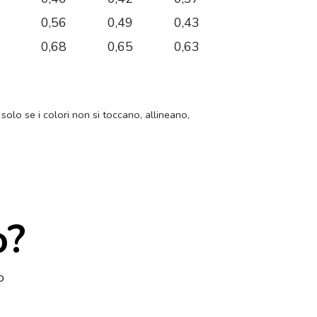
9
0,56
0,49
0,43
6
0,68
0,65
0,63
 solo se i colori non si toccano, allineano,
o?
o