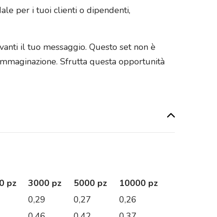
e per i tuoi clienti o dipendenti,
avanti il tuo messaggio. Questo set non è
’immaginazione. Sfrutta questa opportunità
0 pz
3000 pz
5000 pz
10000 pz
2
0,29
0,27
0,26
6
0,46
0,42
0,37