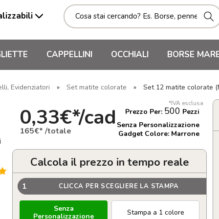
lizzabili
LIETTE
CAPPELLINI
OCCHIALI
BORSE MAR
li, Evidenziatori
»
Set matite colorate
»
Set 12 matite colorate 
*IVA esclusa
0,33€*/cad
500
Prezzo Per:
Pezzi
Senza Personalizzazione
165€* /totale
Gadget Colore: Marrone
i
Calcola il prezzo in tempo reale
1
CLICCA PER SCEGLIERE LA STAMPA
Senza
Stampa a 1 colore
Personalizzazione