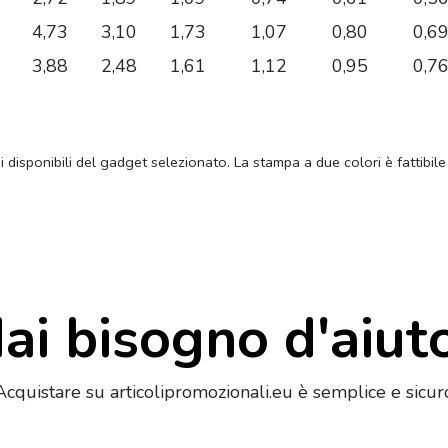
4,73
3,10
1,73
1,07
0,80
0,6
3,88
2,48
1,61
1,12
0,95
0,7
ni disponibili del gadget selezionato. La stampa a due colori è fattibile
ai bisogno d'aiut
Acquistare su articolipromozionali.eu è semplice e sicur