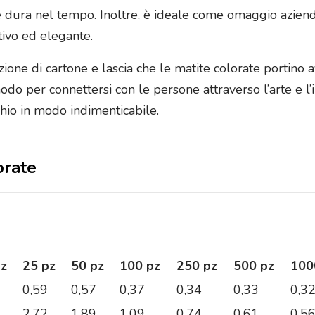
 dura nel tempo. Inoltre, è ideale come omaggio aziendal
tivo ed elegante.
zione di cartone e lascia che le matite colorate portino 
o per connettersi con le persone attraverso l’arte e l
chio in modo indimenticabile.
orate
pz
25 pz
50 pz
100 pz
250 pz
500 pz
100
0,59
0,57
0,37
0,34
0,33
0,3
2,72
1,89
1,09
0,74
0,61
0,5