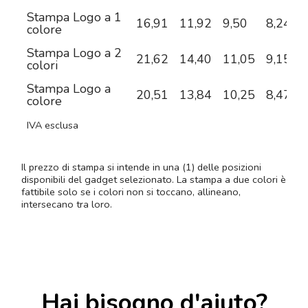
Stampa Logo a 1
16,91
11,92
9,50
8,24
7
colore
Stampa Logo a 2
21,62
14,40
11,05
9,15
8
colori
Stampa Logo a
20,51
13,84
10,25
8,47
7
colore
IVA esclusa
Il prezzo di stampa si intende in una (1) delle posizioni
disponibili del gadget selezionato. La stampa a due colori è
fattibile solo se i colori non si toccano, allineano,
intersecano tra loro.
Hai bisogno d'aiuto?