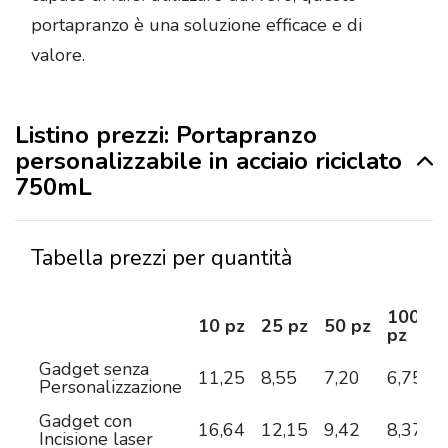
portapranzo è una soluzione efficace e di
valore.
Listino prezzi: Portapranzo
personalizzabile in acciaio riciclato
750mL
Tabella prezzi per quantità
100
10 pz
25 pz
50 pz
pz
Gadget senza
11,25
8,55
7,20
6,75
6
Personalizzazione
Gadget con
16,64
12,15
9,42
8,37
7
Incisione laser