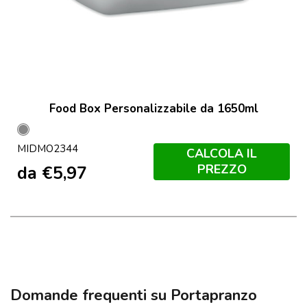
Food Box Personalizzabile da 1650ml
Grigio
MIDMO2344
Trasparente
CALCOLA IL
PREZZO
da
€
5,97
Domande frequenti su Portapranzo