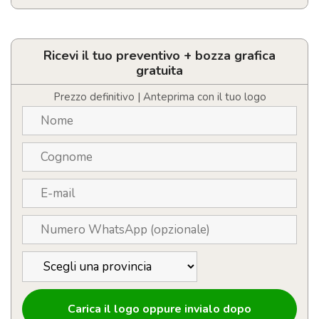
Portapranzo
personalizzabile
in
acciaio
Ricevi il tuo preventivo + bozza grafica
riciclato
gratuita
750mL
quantità
Prezzo definitivo | Anteprima con il tuo logo
Carica il logo oppure invialo dopo