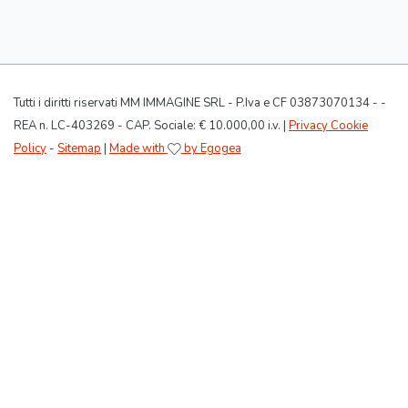
Tutti i diritti riservati MM IMMAGINE SRL - P.Iva e CF 03873070134 - -
REA n. LC-403269 - CAP. Sociale: € 10.000,00 i.v. |
Privacy Cookie
Policy
-
Sitemap
|
Made with
by Egogea