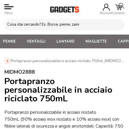
Menu
Account
Carrello
PENNE
VENTAGLI
LANYARD
MAGLIETTE
CAPPE
Portapranzo personalizzabile in acciaio riciclato 750mL (MIDMO2888)
Home
»
Gadget Cucina
»
Food Box e Porta Pranzo
»
MIDMO2888
Portapranzo personalizzabile in acciaio riciclato 750mL
Portapranzo
(MIDMO2888)
personalizzabile in acciaio
riciclato 750mL
Portapranzo personalizzabile in acciaio riciclato
750mL (90% acciaio inox riciclato e 10% acciaio inox) con
fibbie laterali di sicurezza e angoli arrotondati. Capacità: 750