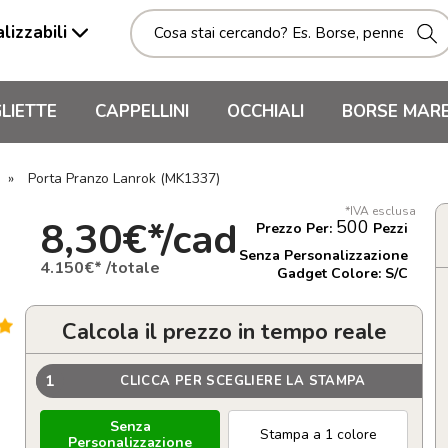
lizzabili
LIETTE
CAPPELLINI
OCCHIALI
BORSE MAR
»
Porta Pranzo Lanrok (MK1337)
*IVA esclusa
8,30€*/cad
500
Prezzo Per:
Pezzi
Senza Personalizzazione
4.150€* /totale
Gadget Colore: S/C
Calcola il prezzo in tempo reale
1
CLICCA PER SCEGLIERE LA STAMPA
Senza
Stampa a 1 colore
Personalizzazione