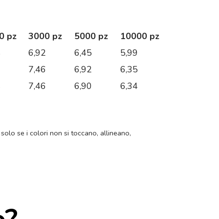
0 pz
3000 pz
5000 pz
10000 pz
8
6,92
6,45
5,99
2
7,46
6,92
6,35
4
7,46
6,90
6,34
 solo se i colori non si toccano, allineano,