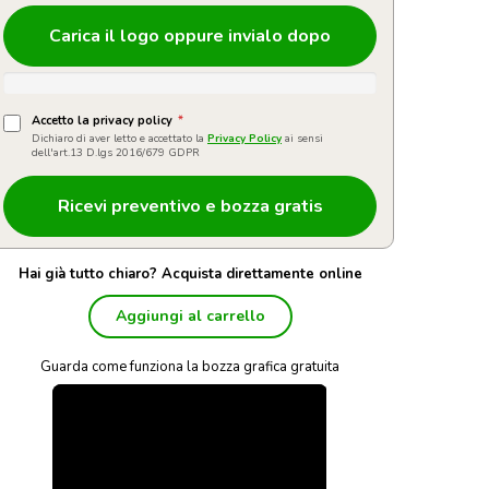
Carica il logo oppure invialo dopo
Accetto la privacy policy
*
Dichiaro di aver letto e accettato la
Privacy Policy
ai sensi
dell'art.13 D.lgs 2016/679 GDPR
Hai già tutto chiaro? Acquista direttamente online
Aggiungi al carrello
Guarda come funziona la bozza grafica gratuita