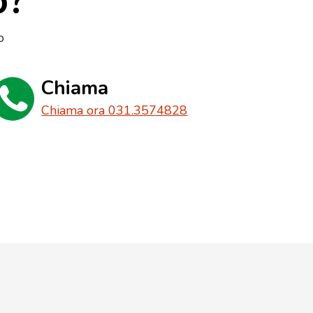
o?
o
Chiama
Chiama ora 031.3574828