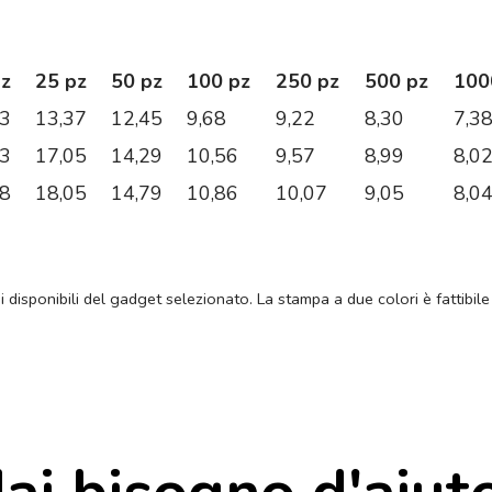
pz
25 pz
50 pz
100 pz
250 pz
500 pz
100
83
13,37
12,45
9,68
9,22
8,30
7,3
43
17,05
14,29
10,56
9,57
8,99
8,0
98
18,05
14,79
10,86
10,07
9,05
8,0
ni disponibili del gadget selezionato. La stampa a due colori è fattibile