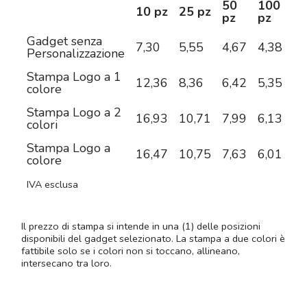
50
100
2
10 pz
25 pz
pz
pz
pz
Gadget senza
7,30
5,55
4,67
4,38
4,
Personalizzazione
Stampa Logo a 1
12,36
8,36
6,42
5,35
4,
colore
Stampa Logo a 2
16,93
10,71
7,99
6,13
5,
colori
Stampa Logo a
16,47
10,75
7,63
6,01
5,
colore
IVA esclusa
Il prezzo di stampa si intende in una (1) delle posizioni
disponibili del gadget selezionato. La stampa a due colori è
fattibile solo se i colori non si toccano, allineano,
intersecano tra loro.