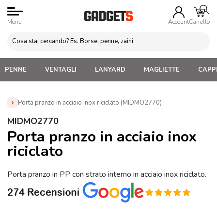
Menu
Account
Carrello
PENNE
VENTAGLI
LANYARD
MAGLIETTE
CAPPE
Porta pranzo in acciaio inox riciclato (MIDMO2770)
Home
»
Gadget Cucina
»
Food Box e Porta Pranzo
»
MIDMO2770
Porta pranzo in acciaio inox riciclato (MIDMO2770)
Porta pranzo in acciaio inox
riciclato
Porta pranzo in PP con strato interno in acciaio inox riciclato.