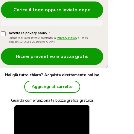
Carica il logo oppure invialo dopo
Accetto la privacy policy
*
Dichiaro di aver letto e accettato la
Privacy Policy
ai sensi
dell'art.13 D.lgs 2016/679 GDPR
Hai già tutto chiaro? Acquista direttamente online
Aggiungi al carrello
Guarda come funziona la bozza grafica gratuita