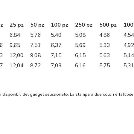
pz
25 pz
50 pz
100 pz
250 pz
500 pz
100
6,84
5,76
5,40
5,08
4,86
4,5
06
9,65
7,51
6,37
5,69
5,33
4,9
63
12,00
9,08
7,15
6,15
5,63
5,1
17
12,04
8,72
7,03
6,16
5,75
5,3
ni disponibili del gadget selezionato. La stampa a due colori è fattibile