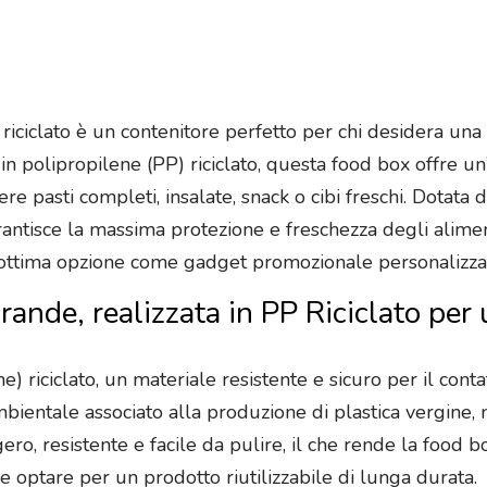
iciclato è un contenitore perfetto per chi desidera una s
 in polipropilene (PP) riciclato, questa food box offre u
re pasti completi, insalate, snack o cibi freschi. Dotata
rantisce la massima protezione e freschezza degli alimenti
n’ottima opzione come gadget promozionale personalizza
ande, realizzata in PP Riciclato per 
) riciclato, un materiale resistente e sicuro per il contatt
ambientale associato alla produzione di plastica vergine
ero, resistente e facile da pulire, il che rende la food b
e optare per un prodotto riutilizzabile di lunga durata.