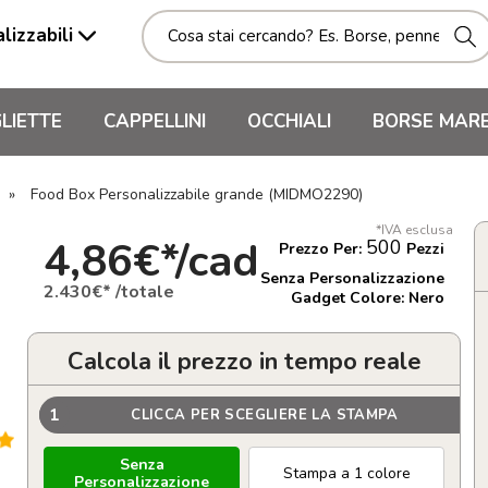
lizzabili
LIETTE
CAPPELLINI
OCCHIALI
BORSE MAR
»
Food Box Personalizzabile grande (MIDMO2290)
*IVA esclusa
4,86€*/cad
500
Prezzo Per:
Pezzi
Senza Personalizzazione
2.430€* /totale
Gadget Colore: Nero
Calcola il prezzo in tempo reale
1
CLICCA PER SCEGLIERE LA STAMPA
Senza
Stampa a 1 colore
Personalizzazione