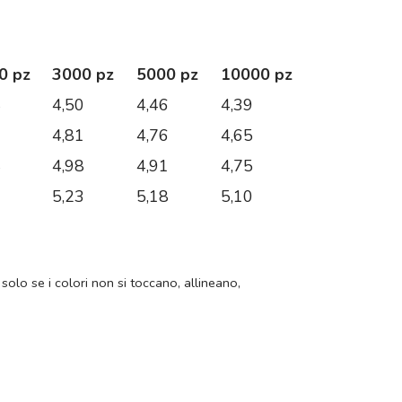
0 pz
3000 pz
5000 pz
10000 pz
4
4,50
4,46
4,39
2
4,81
4,76
4,65
4
4,98
4,91
4,75
1
5,23
5,18
5,10
 solo se i colori non si toccano, allineano,