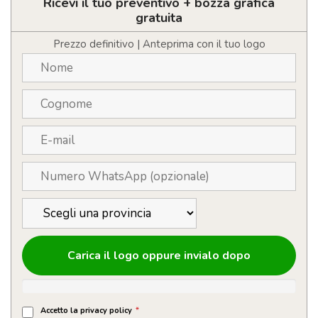
legno
Ricevi il tuo preventivo + bozza grafica
personalizzato
gratuita
quantità
Prezzo definitivo | Anteprima con il tuo logo
Carica il logo oppure invialo dopo
Accetto la privacy policy
*