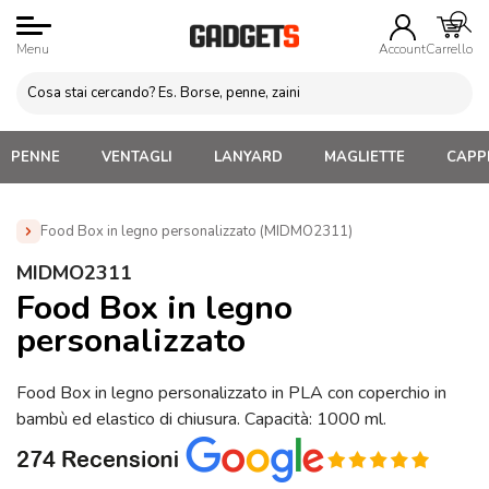
Menu
Account
Carrello
PENNE
VENTAGLI
LANYARD
MAGLIETTE
CAPPE
Food Box in legno personalizzato (MIDMO2311)
Home
»
Gadget Cucina
»
Food Box e Porta Pranzo
»
MIDMO2311
Food Box in legno personalizzato (MIDMO2311)
Food Box in legno
personalizzato
Food Box in legno personalizzato in PLA con coperchio in
bambù ed elastico di chiusura. Capacità: 1000 ml.