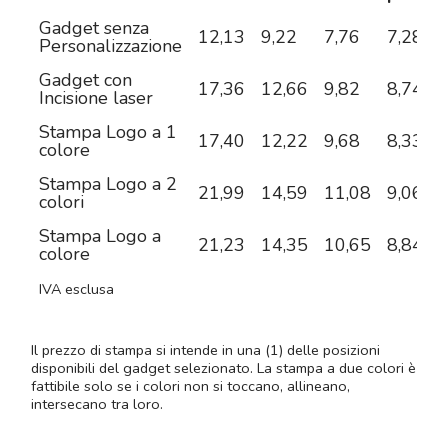
Gadget senza
12,13
9,22
7,76
7,28
6
Personalizzazione
Gadget con
17,36
12,66
9,82
8,74
7
Incisione laser
Stampa Logo a 1
17,40
12,22
9,68
8,33
7
colore
Stampa Logo a 2
21,99
14,59
11,08
9,06
7
colori
Stampa Logo a
21,23
14,35
10,65
8,84
7
colore
IVA esclusa
Il prezzo di stampa si intende in una (1) delle posizioni
disponibili del gadget selezionato. La stampa a due colori è
fattibile solo se i colori non si toccano, allineano,
intersecano tra loro.