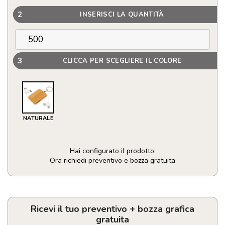
2
INSERISCI LA QUANTITÀ
3
CLICCA PER SCEGLIERE IL COLORE
NATURALE
Hai configurato il prodotto.
Ora richiedi preventivo e bozza gratuita
Portachiavi
con
cavo
di
Ricevi il tuo preventivo + bozza grafica
ricarica
gratuita