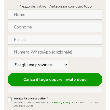
in
bamboo
Prezzo definitivo | Anteprima con il tuo logo
6
in
1
retrattile
quantità
Carica il logo oppure invialo dopo
Accetto la privacy policy
*
Dichiaro di aver letto e accettato la
Privacy Policy
ai sensi dell'art.13 D.lgs
2016/679 GDPR