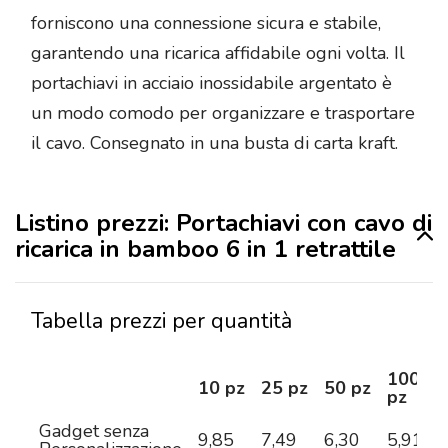
forniscono una connessione sicura e stabile,
garantendo una ricarica affidabile ogni volta. Il
portachiavi in acciaio inossidabile argentato è
un modo comodo per organizzare e trasportare
il cavo. Consegnato in una busta di carta kraft.
Listino prezzi: Portachiavi con cavo di
ricarica in bamboo 6 in 1 retrattile
Tabella prezzi per quantità
100
10 pz
25 pz
50 pz
pz
Gadget senza
9,85
7,49
6,30
5,91
5