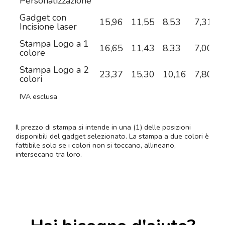
Personalizzazione
Gadget con
15,96
11,55
8,53
7,31
6
Incisione laser
Stampa Logo a 1
16,65
11,43
8,33
7,00
6
colore
Stampa Logo a 2
23,37
15,30
10,16
7,80
6
colori
IVA esclusa
Il prezzo di stampa si intende in una (1) delle posizioni
disponibili del gadget selezionato. La stampa a due colori è
fattibile solo se i colori non si toccano, allineano,
intersecano tra loro.