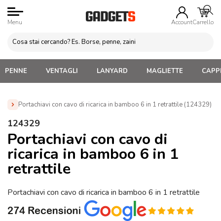
Menu
Account
Carrello
PENNE
VENTAGLI
LANYARD
MAGLIETTE
CAPPE
Portachiavi con cavo di ricarica in bamboo 6 in 1 retrattile (124329)
Home
»
Gadget per Cellulare Personalizzati
»
Gadget
124329
Tecnologici Personalizzati
»
Cavi Adattatori e Connettori
Portachiavi con cavo di
personalizzati
»
Portachiavi con cavo di ricarica in bamboo 6 in
ricarica in bamboo 6 in 1
1 retrattile (124329)
retrattile
Portachiavi con cavo di ricarica in bamboo 6 in 1 retrattile