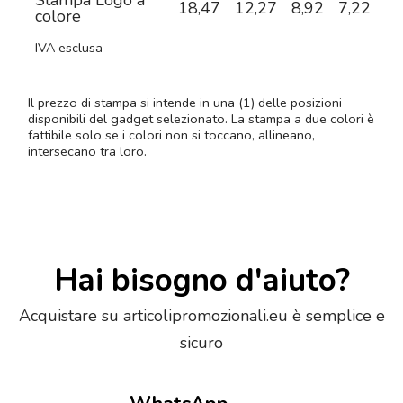
Stampa Logo a
18,47
12,27
8,92
7,22
6,
colore
IVA esclusa
Il prezzo di stampa si intende in una (1) delle posizioni
disponibili del gadget selezionato. La stampa a due colori è
fattibile solo se i colori non si toccano, allineano,
intersecano tra loro.
Hai bisogno d'aiuto?
Acquistare su articolipromozionali.eu è semplice e
sicuro