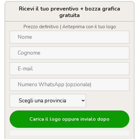
cavi
personalizzabile
Ricevi il tuo preventivo + bozza grafica
in
gratuita
scatola
di
Prezzo definitivo | Anteprima con il tuo logo
legno
quantità
Carica il logo oppure invialo dopo