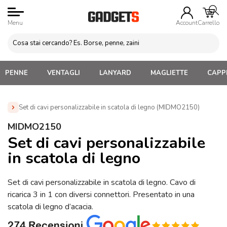
Menu
Account
Carrello
PENNE
VENTAGLI
LANYARD
MAGLIETTE
CAPPE
Set di cavi personalizzabile in scatola di legno (MIDMO2150)
Home
»
Gadget Tecnologici Personalizzati
»
Cavi Adattatori
MIDMO2150
e Connettori personalizzati
»
Set di cavi personalizzabile in
Set di cavi personalizzabile
scatola di legno (MIDMO2150)
in scatola di legno
Set di cavi personalizzabile in scatola di legno. Cavo di
ricarica 3 in 1 con diversi connettori. Presentato in una
scatola di legno d’acacia.