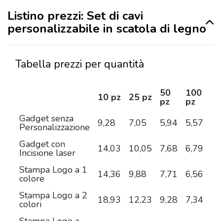
Listino prezzi: Set di cavi
personalizzabile in scatola di legno
Tabella prezzi per quantità
50
100
2
10 pz
25 pz
pz
pz
pz
Gadget senza
9,28
7,05
5,94
5,57
5,
Personalizzazione
Gadget con
14,03
10,05
7,68
6,79
5,
Incisione laser
Stampa Logo a 1
14,36
9,88
7,71
6,56
5,
colore
Stampa Logo a 2
18,93
12,23
9,28
7,34
6,
colori