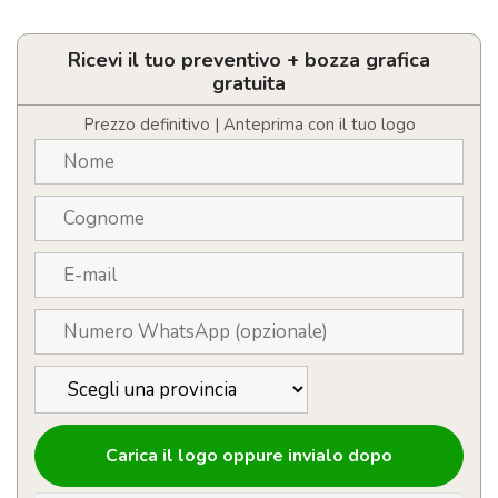
pranzo
personalizzabile
in
Ricevi il tuo preventivo + bozza grafica
acciaio
gratuita
da
500ml
Prezzo definitivo | Anteprima con il tuo logo
quantità
Carica il logo oppure invialo dopo