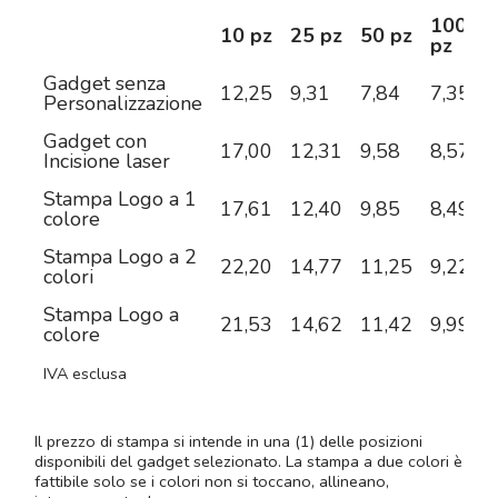
100
10 pz
25 pz
50 pz
pz
Gadget senza
12,25
9,31
7,84
7,35
6
Personalizzazione
Gadget con
17,00
12,31
9,58
8,57
7
Incisione laser
Stampa Logo a 1
17,61
12,40
9,85
8,49
7
colore
Stampa Logo a 2
22,20
14,77
11,25
9,22
8
colori
Stampa Logo a
21,53
14,62
11,42
9,99
8
colore
IVA esclusa
Il prezzo di stampa si intende in una (1) delle posizioni
disponibili del gadget selezionato. La stampa a due colori è
fattibile solo se i colori non si toccano, allineano,