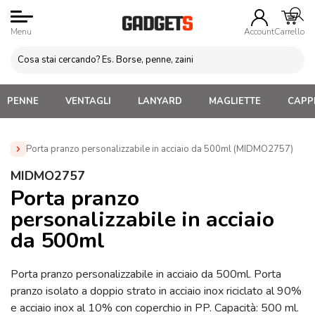
Menu
Account
Carrello
PENNE
VENTAGLI
LANYARD
MAGLIETTE
CAPPE
Porta pranzo personalizzabile in acciaio da 500ml (MIDMO2757)
Home
»
Gadget Cucina
»
Food Box e Porta Pranzo
»
MIDMO2757
Porta pranzo personalizzabile in acciaio da 500ml
Porta pranzo
(MIDMO2757)
personalizzabile in acciaio
da 500ml
Porta pranzo personalizzabile in acciaio da 500ml. Porta
pranzo isolato a doppio strato in acciaio inox riciclato al 90%
e acciaio inox al 10% con coperchio in PP. Capacità: 500 ml.