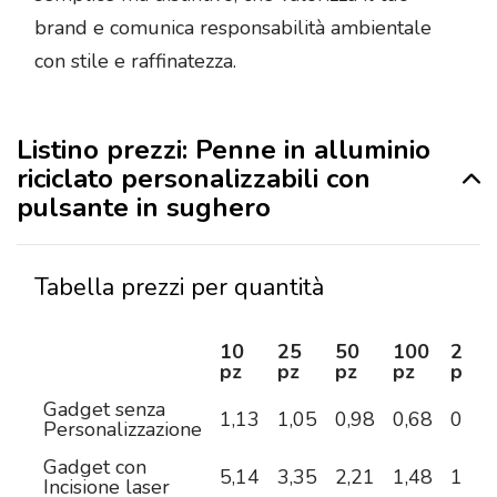
brand e comunica responsabilità ambientale
con stile e raffinatezza.
Listino prezzi: Penne in alluminio
riciclato personalizzabili con
pulsante in sughero
Tabella prezzi per quantità
10
25
50
100
250
pz
pz
pz
pz
pz
Gadget senza
1,13
1,05
0,98
0,68
0,63
Personalizzazione
Gadget con
5,14
3,35
2,21
1,48
1,15
Incisione laser