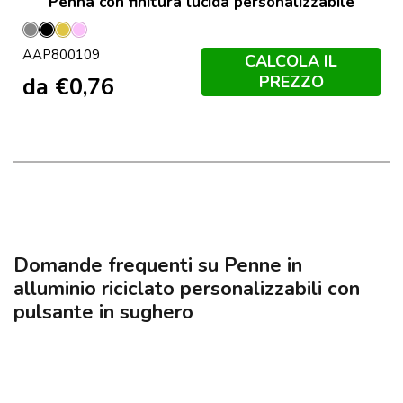
Penna con finitura lucida personalizzabile
Grigio
Nero
Oro
Rosa
AAP800109
CALCOLA IL
PREZZO
da
€
0,76
Domande frequenti su Penne in
alluminio riciclato personalizzabili con
pulsante in sughero