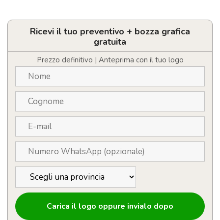
Penne
in
alluminio
riciclato
Ricevi il tuo preventivo + bozza grafica
personalizzabili
gratuita
con
pulsante
Prezzo definitivo | Anteprima con il tuo logo
in
sughero
quantità
Carica il logo oppure invialo dopo