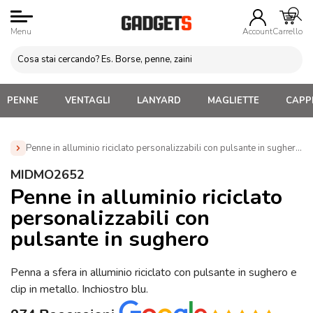
Menu
Account
Carrello
PENNE
VENTAGLI
LANYARD
MAGLIETTE
CAPPE
Penne in alluminio riciclato personalizzabili con pulsante in sughero
Home
»
Penne Personalizzate con LOGO, Matite, Pastelli,
MIDMO2652
Evidenziatori
»
Penne in metallo Personalizzate
»
Penne in
Penne in alluminio riciclato
alluminio riciclato personalizzabili con pulsante in sughero
personalizzabili con
(MIDMO2652)
pulsante in sughero
Penna a sfera in alluminio riciclato con pulsante in sughero e
clip in metallo. Inchiostro blu.