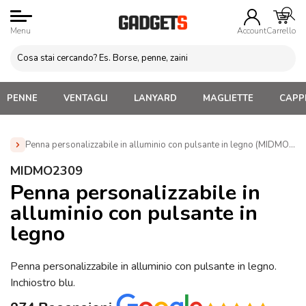
Menu
Account
Carrello
PENNE
VENTAGLI
LANYARD
MAGLIETTE
CAPPE
Penna personalizzabile in alluminio con pulsante in legno (MIDMO230
Home
»
Penne Personalizzate con LOGO, Matite, Pastelli,
MIDMO2309
Evidenziatori
»
Penne in metallo Personalizzate
»
Penna
Penna personalizzabile in
personalizzabile in alluminio con pulsante in legno
alluminio con pulsante in
(MIDMO2309)
legno
Penna personalizzabile in alluminio con pulsante in legno.
Inchiostro blu.