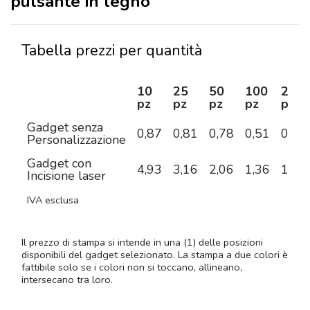
pulsante in legno
Tabella prezzi per quantità
10
25
50
100
250
pz
pz
pz
pz
pz
Gadget senza
0,87
0,81
0,78
0,51
0,47
Personalizzazione
Gadget con
4,93
3,16
2,06
1,36
1,04
Incisione laser
IVA esclusa
Il prezzo di stampa si intende in una (1) delle posizioni
disponibili del gadget selezionato. La stampa a due colori è
fattibile solo se i colori non si toccano, allineano,
intersecano tra loro.