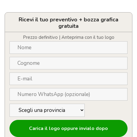
Penna
personalizzabile
in
alluminio
Ricevi il tuo preventivo + bozza grafica
con
gratuita
pulsante
in
Prezzo definitivo | Anteprima con il tuo logo
legno
quantità
Carica il logo oppure invialo dopo