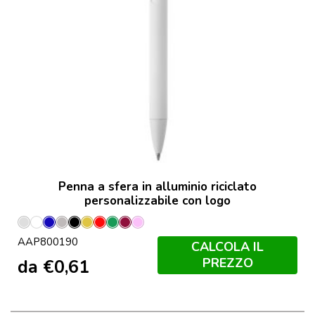
Penna a sfera in alluminio riciclato
personalizzabile con logo
Argento
Bianco
Blu
Grigio
Nero
Oro
Rosso
Verde
Borgogna
Rosa
AAP800190
Chiaro
CALCOLA IL
PREZZO
da
€
0,61