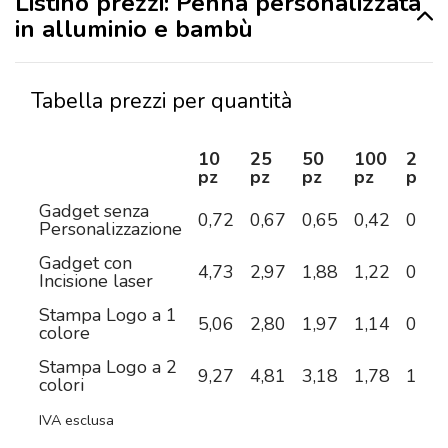
Listino prezzi: Penna personalizzata
in alluminio e bambù
Tabella prezzi per quantità
10
25
50
100
250
pz
pz
pz
pz
pz
Gadget senza
0,72
0,67
0,65
0,42
0,39
Personalizzazione
Gadget con
4,73
2,97
1,88
1,22
0,91
Incisione laser
Stampa Logo a 1
5,06
2,80
1,97
1,14
0,79
colore
Stampa Logo a 2
9,27
4,81
3,18
1,78
1,12
colori
IVA esclusa