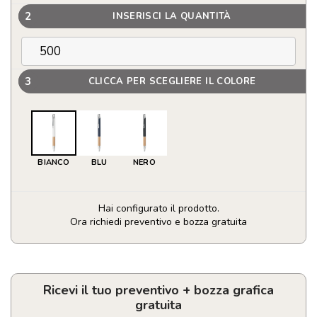
2
INSERISCI LA QUANTITÀ
3
CLICCA PER SCEGLIERE IL COLORE
BIANCO
BLU
NERO
Hai configurato il prodotto.
Ora richiedi preventivo e bozza gratuita
Penna
personalizzata
in
alluminio
Ricevi il tuo preventivo + bozza grafica
e
gratuita
bambù