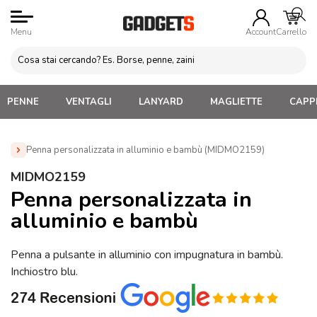
Menu
Account
Carrello
PENNE
VENTAGLI
LANYARD
MAGLIETTE
CAPPE
Penna personalizzata in alluminio e bambù (MIDMO2159)
Home
»
Penne Personalizzate con LOGO, Matite, Pastelli,
MIDMO2159
Evidenziatori
»
Penne in metallo Personalizzate
»
Penna
Penna personalizzata in
personalizzata in alluminio e bambù (MIDMO2159)
alluminio e bambù
Penna a pulsante in alluminio con impugnatura in bambù.
Inchiostro blu.