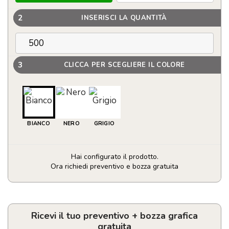
2
INSERISCI LA QUANTITÀ
3
CLICCA PER SCEGLIERE IL COLORE
BIANCO
NERO
GRIGIO
Hai configurato il prodotto.
Ora richiedi preventivo e bozza gratuita
Penna
a
sfera
in
Ricevi il tuo preventivo + bozza grafica
metallo
gratuita