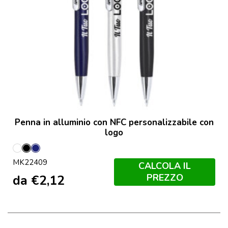
Penna in alluminio con NFC personalizzabile con
logo
Bianco
Nero
Marineo
MK22409
CALCOLA IL
PREZZO
da
€
2,12