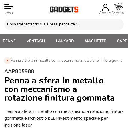
Menu
Account
Carrello
PENNE
VENTAGLI
LANYARD
MAGLIETTE
CAPPE
Penna a sfera in metallo con meccanismo a rotazione finitura gomma
Home
»
Penne Personalizzate con LOGO, Matite, Pastelli,
AAP805988
Evidenziatori
»
Penne in metallo Personalizzate
»
Penna a
Penna a sfera in metallo
sfera in metallo con meccanismo a rotazione finitura gommata
con meccanismo a
(AAP805988)
rotazione finitura gommata
Penna a sfera in metallo con meccanismo a rotazione, finitura
gommata e inchiostro blu. Rivestimento speciale per
incisione laser.