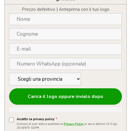
con
meccanismo
Prezzo definitivo | Anteprima con il tuo logo
a
rotazione
finitura
gommata
quantità
Carica il logo oppure invialo dopo
Accetto la privacy policy
*
Dichiaro di aver letto e accettato la
Privacy Policy
ai sensi dell'art.13 D.lgs
2016/679 GDPR