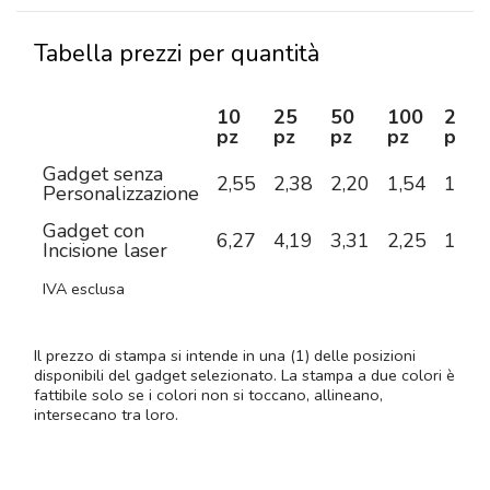
Tabella prezzi per quantità
10
25
50
100
250
pz
pz
pz
pz
pz
Gadget senza
2,55
2,38
2,20
1,54
1,43
Personalizzazione
Gadget con
6,27
4,19
3,31
2,25
1,90
Incisione laser
IVA esclusa
Il prezzo di stampa si intende in una (1) delle posizioni
disponibili del gadget selezionato. La stampa a due colori è
fattibile solo se i colori non si toccano, allineano,
intersecano tra loro.