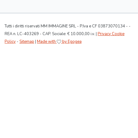
Tutti i diritti riservati MM IMMAGINE SRL - P.Iva e CF 03873070134 - -
REA n. LC-403269 - CAP. Sociale: € 10.000,00 i.v. |
Privacy Cookie
Policy
-
Sitemap
|
Made with
by Egogea