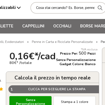
lizzabili
LIETTE
CAPPELLINI
OCCHIALI
BORSE MAR
li, Evidenziatori
»
Penne in Carta e Riciclate Personalizzate
»
Pe
*IVA esclusa
0,16€*/cad
500
Prezzo Per:
Pezzi
Senza Personalizzazione
80€* /totale
Gadget Colore: Bianco
Calcola il prezzo in tempo reale
.
1
CLICCA PER SCEGLIERE LA STAMPA
Senza
Stampa a 1 colore
Personalizzazione