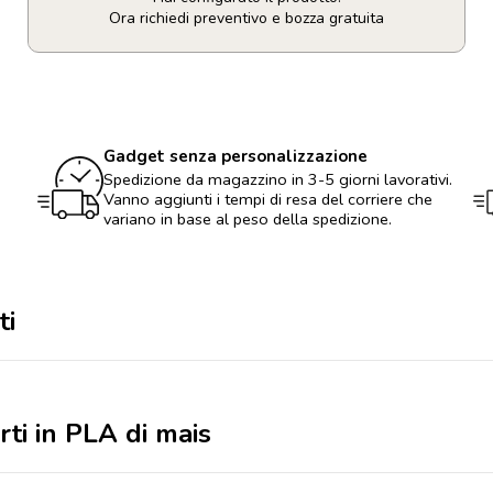
Ora richiedi preventivo e bozza gratuita
Penna
in
carta
e
parti
Gadget senza personalizzazione
in
PLA
Spedizione da magazzino in 3-5 giorni lavorativi.
di
Vanno aggiunti i tempi di resa del corriere che
mais
variano in base al peso della spedizione.
quantità
ti
rti in PLA di mais