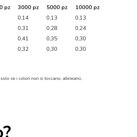
0 pz
3000 pz
5000 pz
10000 pz
5
0,14
0,13
0,13
9
0,31
0,28
0,24
2
0,41
0,35
0,30
7
0,32
0,30
0,30
 solo se i colori non si toccano, allineano,
o?