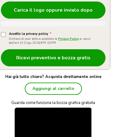
Carica il logo oppure invialo dopo
Accetto la privacy policy
*
Dichiaro di aver letto e accettato la
Privacy Policy
ai sensi
dell'art.13 D.lgs 2016/679 GDPR
Hai già tutto chiaro? Acquista direttamente online
Aggiungi al carrello
Guarda come funziona la bozza grafica gratuita