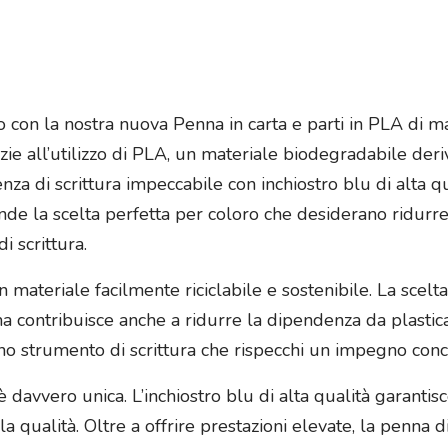
 con la nostra nuova Penna in carta e parti in PLA di ma
ie all’utilizzo di PLA, un materiale biodegradabile deri
nza di scrittura impeccabile con inchiostro blu di alta q
 rende la scelta perfetta per coloro che desiderano ridur
 scrittura.
un materiale facilmente riciclabile e sostenibile. La scel
 contribuisce anche a ridurre la dipendenza da plastica 
 strumento di scrittura che rispecchi un impegno concret
avvero unica. L’inchiostro blu di alta qualità garantisce tr
 qualità. Oltre a offrire prestazioni elevate, la penna 