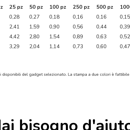
pz
25 pz
50 pz
100 pz
250 pz
500 pz
100
0,28
0,27
0,18
0,16
0,16
0,1
2,41
1,59
0,90
0,56
0,44
0,3
4,42
2,80
1,54
0,89
0,63
0,5
3,29
2,04
1,14
0,73
0,60
0,4
ni disponibili del gadget selezionato. La stampa a due colori è fattibile
ai bisogno d'aiut