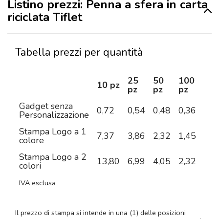
Listino prezzi: Penna a sfera in carta
riciclata Tiflet
Tabella prezzi per quantità
25
50
100
25
10 pz
pz
pz
pz
pz
Gadget senza
0,72
0,54
0,48
0,36
0,3
Personalizzazione
Stampa Logo a 1
7,37
3,86
2,32
1,45
0,9
colore
Stampa Logo a 2
13,80
6,99
4,05
2,32
1,4
colori
IVA esclusa
Il prezzo di stampa si intende in una (1) delle posizioni