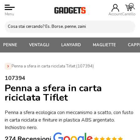
Menu
Account
Carrello
PENNE
VENTAGLI
LANYARD
MAGLIETTE
CAPPE
Penna a sfera in carta riciclata Tiflet (107394)
Home
»
Penne Personalizzate con LOGO, Matite, Pastelli,
107394
Evidenziatori
»
Penne in Carta e Riciclate Personalizzate
»
Penna a sfera in carta
Penna a sfera in carta riciclata Tiflet (107394)
riciclata Tiflet
Penna a sfera ecologica con meccanismo a scatto, con fusto
in carta riciclata e finiture in plastica ABS argentato.
Inchiostro nero.