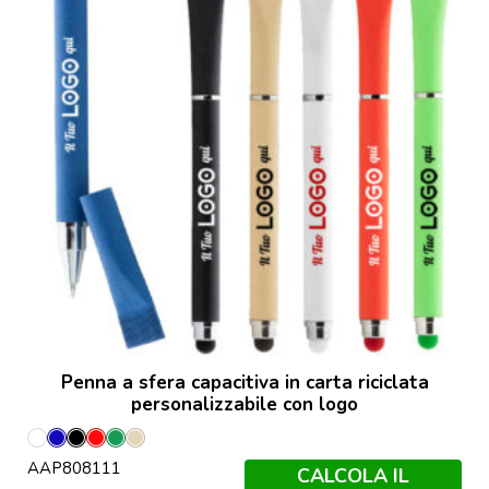
Penna a sfera capacitiva in carta riciclata
personalizzabile con logo
Bianco
Blu
Nero
Rosso
Verde
Naturale
AAP808111
CALCOLA IL