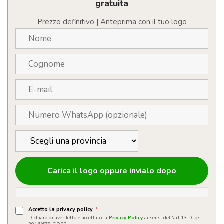
carta
gratuita
riciclata
Tiflet
Prezzo definitivo | Anteprima con il tuo logo
quantità
Carica il logo oppure invialo dopo
Accetto la privacy policy
*
Dichiaro di aver letto e accettato la
Privacy Policy
ai sensi dell'art.13 D.lgs