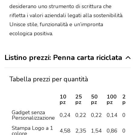
desiderano uno strumento di scrittura che
rifletta i valori aziendali legati alla sostenibilità.
Unisce stile, funzionalità e un’impronta
ecologica positiva.
Listino prezzi: Penna carta riciclata
Tabella prezzi per quantità
10
25
50
100
250
pz
pz
pz
pz
pz
Gadget senza
0,24
0,22
0,22
0,14
0,13
Personalizzazione
Stampa Logo a 1
4,58
2,35
1,54
0,86
0,53
colore