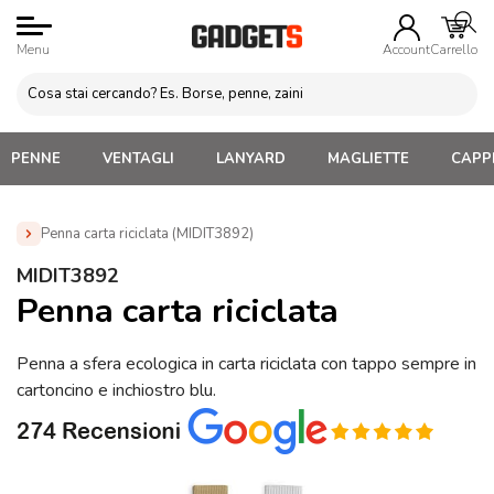
Menu
Account
Carrello
PENNE
VENTAGLI
LANYARD
MAGLIETTE
CAPPE
Penna carta riciclata (MIDIT3892)
Home
»
Penne Personalizzate con LOGO, Matite, Pastelli,
MIDIT3892
Evidenziatori
»
Penne in Carta e Riciclate Personalizzate
»
Penna carta riciclata
Penna carta riciclata (MIDIT3892)
Penna a sfera ecologica in carta riciclata con tappo sempre in
cartoncino e inchiostro blu.