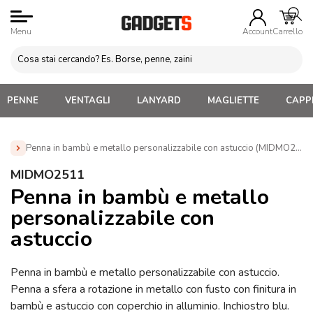
Menu
Account
Carrello
PENNE
VENTAGLI
LANYARD
MAGLIETTE
CAPPE
Penna in bambù e metallo personalizzabile con astuccio (MIDMO2511
Home
»
Penne Personalizzate con LOGO, Matite, Pastelli,
MIDMO2511
Evidenziatori
»
Penne Personalizzate con Confezione
»
Penna in bambù e metallo
Penna in bambù e metallo personalizzabile con astuccio
personalizzabile con
(MIDMO2511)
astuccio
Penna in bambù e metallo personalizzabile con astuccio.
Penna a sfera a rotazione in metallo con fusto con finitura in
bambù e astuccio con coperchio in alluminio. Inchiostro blu.