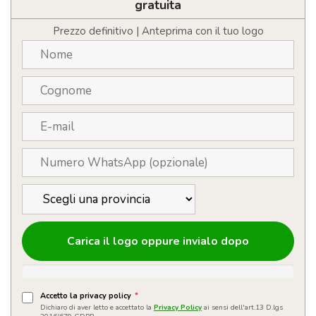
con
gratuita
confezione
quantità
Prezzo definitivo | Anteprima con il tuo logo
Carica il logo oppure invialo dopo
Accetto la privacy policy
*
Dichiaro di aver letto e accettato la
Privacy Policy
ai sensi dell'art.13 D.lgs