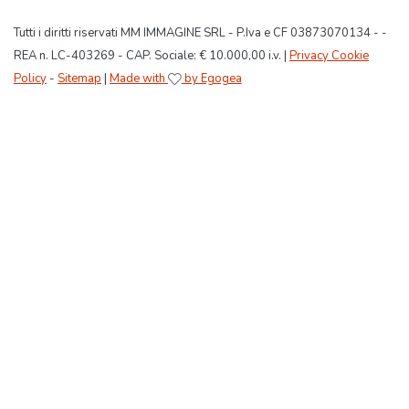
Tutti i diritti riservati MM IMMAGINE SRL - P.Iva e CF 03873070134 - -
REA n. LC-403269 - CAP. Sociale: € 10.000,00 i.v. |
Privacy Cookie
Policy
-
Sitemap
|
Made with
by Egogea