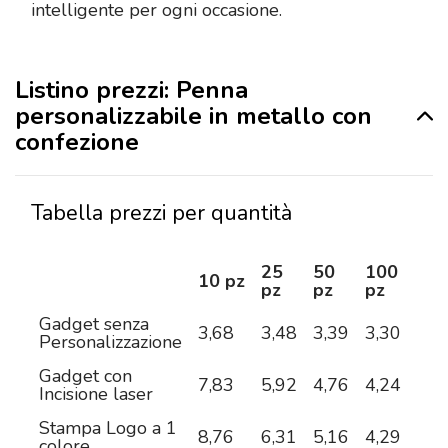
intelligente per ogni occasione.
Listino prezzi: Penna
personalizzabile in metallo con
confezione
Tabella prezzi per quantità
25
50
100
25
10 pz
pz
pz
pz
pz
Gadget senza
3,68
3,48
3,39
3,30
3,0
Personalizzazione
Gadget con
7,83
5,92
4,76
4,24
3,7
Incisione laser
Stampa Logo a 1
8,76
6,31
5,16
4,29
3,7
colore