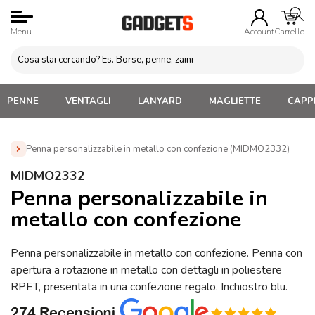
Menu
Account
Carrello
PENNE
VENTAGLI
LANYARD
MAGLIETTE
CAPPE
Penna personalizzabile in metallo con confezione (MIDMO2332)
Home
»
Penne Personalizzate con LOGO, Matite, Pastelli,
MIDMO2332
Evidenziatori
»
Penne Personalizzate con Confezione
»
Penna personalizzabile in
Penna personalizzabile in metallo con confezione
metallo con confezione
(MIDMO2332)
Penna personalizzabile in metallo con confezione. Penna con
apertura a rotazione in metallo con dettagli in poliestere
RPET, presentata in una confezione regalo. Inchiostro blu.