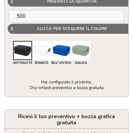
2
INSERISCI LA QUANTITÀ
3
CLICCA PER SCEGLIERE IL COLORE
ANTRACITE
BIANCO
BLU VIVIDO
SALVIA
Hai configurato il prodotto.
Ora richiedi preventivo e bozza gratuita
Mepal
contenitore
portapranzo
a
Ricevi il tuo preventivo + bozza grafica
settori
gratuita
Take-
a-