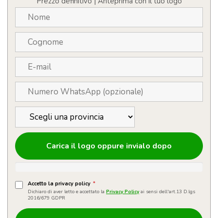
Prezzo definitivo | Anteprima con il tuo logo
break
quantità
Carica il logo oppure invialo dopo
Accetto la privacy policy
*
Dichiaro di aver letto e accettato la
Privacy Policy
ai sensi dell'art.13 D.lgs
2016/679 GDPR