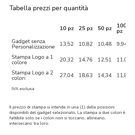
Tabella prezzi per quantità
100
10 pz
25 pz
50 pz
pz
Gadget senza
13,52
10,82
10,48
9,94
Personalizzazione
Stampa Logo a 1
20,32
14,76
12,51
11,03
colore
Stampa Logo a 2
27,04
18,63
14,34
11,83
colori
IVA esclusa
Il prezzo di stampa si intende in una (1) delle posizioni
disponibili del gadget selezionato. La stampa a due colori è
fattibile solo se i colori non si toccano, allineano,
intersecano tra loro.