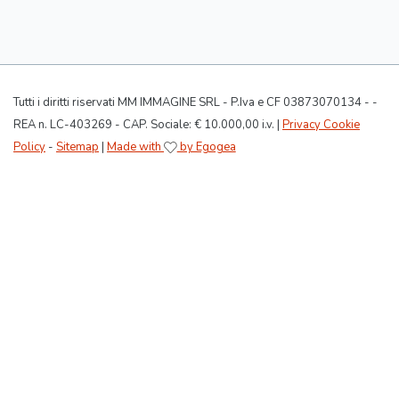
Tutti i diritti riservati MM IMMAGINE SRL - P.Iva e CF 03873070134 - -
REA n. LC-403269 - CAP. Sociale: € 10.000,00 i.v. |
Privacy Cookie
Policy
-
Sitemap
|
Made with
by Egogea