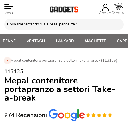
Menu
Account
Carrello
PENNE
VENTAGLI
LANYARD
MAGLIETTE
CAPPE
Mepal contenitore portapranzo a settori Take-a-break (113135)
Home
»
Gadget Cucina
»
Food Box e Porta Pranzo
»
113135
Mepal contenitore portapranzo a settori Take-a-break
Mepal contenitore
(113135)
portapranzo a settori Take-
a-break