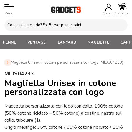
Menu
Account
Carrello
PENNE
VENTAGLI
LANYARD
MAGLIETTE
CAPPE
Maglietta Unisex in cotone personalizzata con logo (MIDS04233)
Home
»
Abbigliamento Personalizzato
»
Magliette
MIDS04233
Personalizzate con Logo Uomo e Unisex
»
Maglietta Unisex in
Maglietta Unisex in cotone
cotone personalizzata con logo (MIDS04233)
personalizzata con logo
Maglietta personalizzata con logo con collo, 100% cotone
(50% cotone riciclato – 50% cotone) a costine, nastro sul
collo, tubolare (1).
Grigio melange: 35% cotone / 50% cotone riciclato / 15%