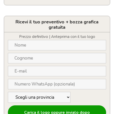
Maglietta
Unisex
in
cotone
Ricevi il tuo preventivo + bozza grafica
personalizzata
gratuita
con
logo
Prezzo definitivo | Anteprima con il tuo logo
quantità
Carica il logo oppure invialo dopo