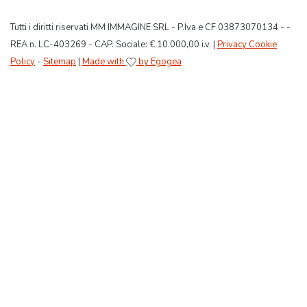
Tutti i diritti riservati MM IMMAGINE SRL - P.Iva e CF 03873070134 - -
REA n. LC-403269 - CAP. Sociale: € 10.000,00 i.v. |
Privacy Cookie
Policy
-
Sitemap
|
Made with
by Egogea