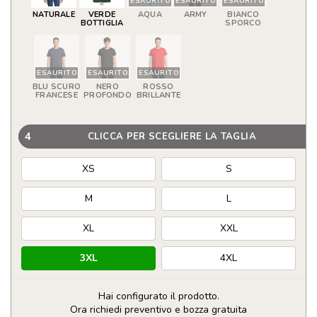
ESAURITO
ESAURITO
ESAURITO
NATURALE
VERDE
AQUA
ARMY
BIANCO
BOTTIGLIA
SPORCO
ESAURITO
ESAURITO
ESAURITO
BLU SCURO
NERO
ROSSO
FRANCESE
PROFONDO
BRILLANTE
4
CLICCA PER SCEGLIERE LA TAGLIA
XS
S
M
L
XL
XXL
3XL
4XL
Hai configurato il prodotto.
Ora richiedi preventivo e bozza gratuita