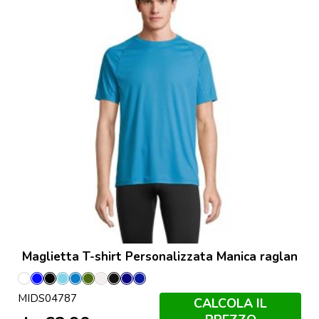
Maglietta T-shirt Personalizzata Manica raglan
Bianco
Blu
Nero
Aqua
Arctic
Army
Bianco
Black/Charcoal
Blu
French
MIDS04787
Royal
Blue
Sporco
Grey
Scuro
Navy/Royal
CALCOLA IL
Francese
Blue