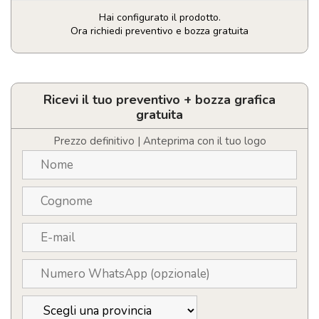
Hai configurato il prodotto.
Ora richiedi preventivo e bozza gratuita
Maglietta
tecnica
personalizzata
con
Ricevi il tuo preventivo + bozza grafica
logo
gratuita
da
uomo
Prezzo definitivo | Anteprima con il tuo logo
quantità