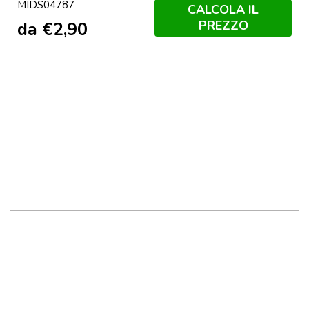
MIDS04787
Royal
Blue
Sporco
Grey
Scuro
Navy/Royal
CALCOLA IL
Francese
Blue
PREZZO
da
€
2,90