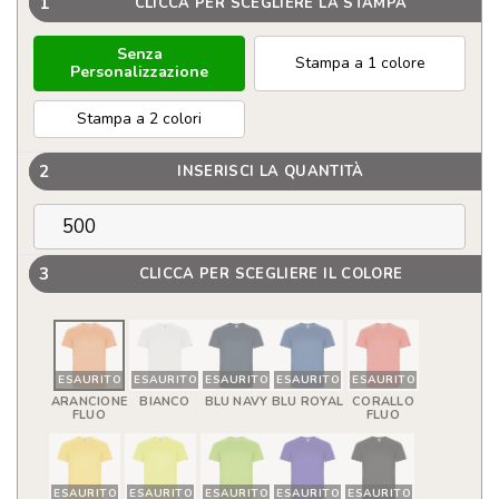
1
CLICCA PER SCEGLIERE LA STAMPA
Senza
Stampa a 1 colore
Personalizzazione
Stampa a 2 colori
2
INSERISCI LA QUANTITÀ
3
CLICCA PER SCEGLIERE IL COLORE
ESAURITO
ESAURITO
ESAURITO
ESAURITO
ESAURITO
ARANCIONE
BIANCO
BLU NAVY
BLU ROYAL
CORALLO
FLUO
FLUO
ESAURITO
ESAURITO
ESAURITO
ESAURITO
ESAURITO