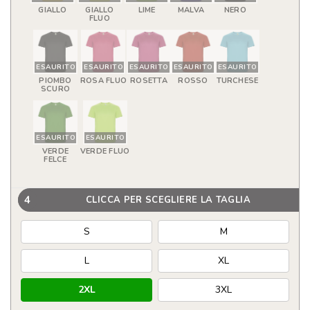
GIALLO
GIALLO
LIME
MALVA
NERO
FLUO
ESAURITO
ESAURITO
ESAURITO
ESAURITO
ESAURITO
PIOMBO
ROSA FLUO
ROSETTA
ROSSO
TURCHESE
SCURO
ESAURITO
ESAURITO
VERDE
VERDE FLUO
FELCE
4
CLICCA PER SCEGLIERE LA TAGLIA
S
M
L
XL
2XL
3XL