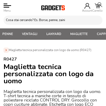
Menu
Account
Carrello
PENNE
VENTAGLI
LANYARD
MAGLIETTE
CAPPE
Maglietta tecnica personalizzata con logo da uomo (R0427)
Home
»
Abbigliamento Personalizzato
»
Magliette
R0427
Personalizzate con Logo Uomo e Unisex
»
Maglietta tecnica
Maglietta tecnica
personalizzata con logo da uomo (R0427)
personalizzata con logo da
uomo
Maglietta tecnica personalizzata con logo da uomo.
T-shirt tecnica a maniche corte in tessuto di
poliestere riciclato CONTROL DRY. Girocollo con
copri cuciture abbinate. Etichetta con logo ECO