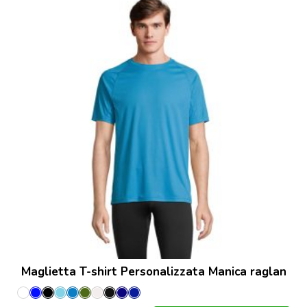
Maglietta T-shirt Personalizzata Manica raglan
Bianco
Blu
Nero
Aqua
Arctic
Army
Bianco
Black/Charcoal
Blu
French