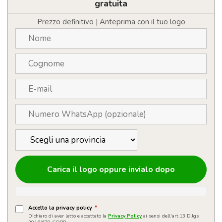
aderente
gratuita
con
scollo
Prezzo definitivo | Anteprima con il tuo logo
rotondo
personalizzabile
con
logo
quantità
Carica il logo oppure invialo dopo
Accetto la privacy policy
*
Dichiaro di aver letto e accettato la
Privacy Policy
ai sensi dell'art.13 D.lgs