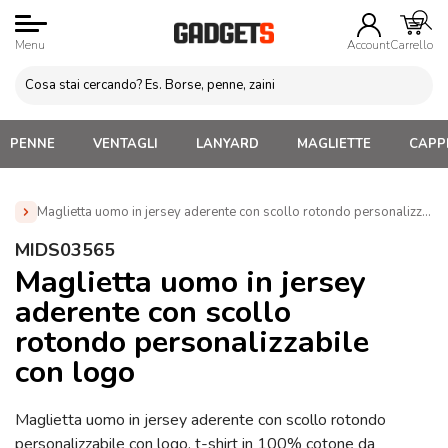
Menu
Account
Carrello
PENNE
VENTAGLI
LANYARD
MAGLIETTE
CAPPE
Maglietta uomo in jersey aderente con scollo rotondo personalizzabi
Home
»
Abbigliamento Personalizzato
»
Magliette
MIDS03565
Personalizzate con Logo Uomo e Unisex
»
Maglietta uomo in
Maglietta uomo in jersey
jersey aderente con scollo rotondo personalizzabile con logo
aderente con scollo
(MIDS03565)
rotondo personalizzabile
con logo
Maglietta uomo in jersey aderente con scollo rotondo
personalizzabile con logo, t-shirt in 100% cotone da