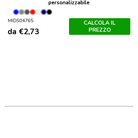
personalizzabile
Bianco
Blu
Grigio
Grigio
Rosso
Bianco
Blu
Nero
MIDS04765
Royal
Melange
Scuro
Sporco
Scuro
Profondo
CALCOLA IL
Francese
PREZZO
da
€
2,73