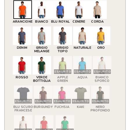
ARANCIONE
BIANCO
BLU ROYAL
CENERE
CORDA
DENIM
GRIGIO
GRIGIO
NATURALE
ORO
MELANGE
TOPO
ESAURITO
ESAURITO
ESAURITO
ROSSO
VERDE
APPLE
AQUA
BIANCO
BOTTIGLIA
GREEN
SPORCO
ESAURITO
ESAURITO
ESAURITO
ESAURITO
ESAURITO
BLU SCURO
BURGUNDY
FUCHSIA
KAKI
NERO
FRANCESE
PROFONDO