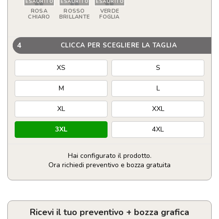
ESAURITO
ESAURITO
ESAURITO
ROSA
ROSSO
VERDE
CHIARO
BRILLANTE
FOGLIA
4
CLICCA PER SCEGLIERE LA TAGLIA
XS
S
M
L
XL
XXL
3XL
4XL
Hai configurato il prodotto.
Ora richiedi preventivo e bozza gratuita
Maglietta
uomo
in
jersey
Ricevi il tuo preventivo + bozza grafica