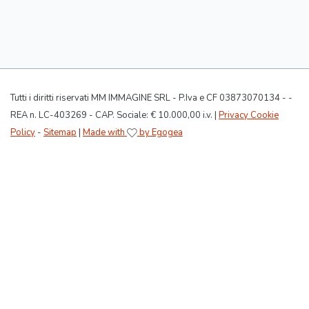
Tutti i diritti riservati MM IMMAGINE SRL - P.Iva e CF 03873070134 - -
REA n. LC-403269 - CAP. Sociale: € 10.000,00 i.v. |
Privacy Cookie
Policy
-
Sitemap
|
Made with
by Egogea