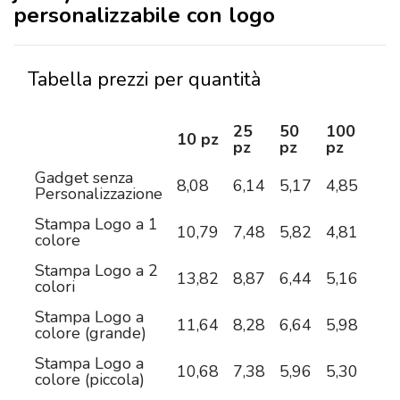
personalizzabile con logo
Tabella prezzi per quantità
25
50
100
25
10 pz
pz
pz
pz
pz
Gadget senza
8,08
6,14
5,17
4,85
4,5
Personalizzazione
Stampa Logo a 1
10,79
7,48
5,82
4,81
4,2
colore
Stampa Logo a 2
13,82
8,87
6,44
5,16
4,4
colori
Stampa Logo a
11,64
8,28
6,64
5,98
5,4
colore (grande)
Stampa Logo a
10,68
7,38
5,96
5,30
4,8
colore (piccola)