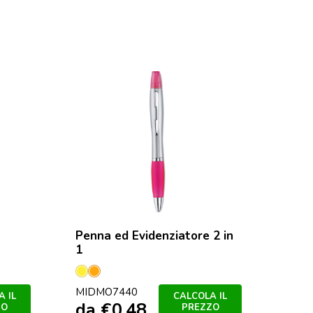
Penna ed Evidenziatore 2 in
Set 3 evid
1
Bianco
Giallo
Arancio
MIDMO781
da
€
0,
MIDMO7440
 IL
CALCOLA IL
da
€
0,48
ZO
PREZZO