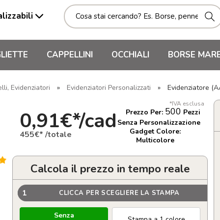
lizzabili
LIETTE
CAPPELLINI
OCCHIALI
BORSE MAR
li, Evidenziatori
»
Evidenziatori Personalizzati
»
Evidenziatore (
*IVA esclusa
500
0,91€*/cad
Prezzo Per:
Pezzi
Senza Personalizzazione
Gadget Colore:
455€* /totale
Multicolore
Calcola il prezzo in tempo reale
1
CLICCA PER SCEGLIERE LA STAMPA
Senza
Stampa a 1 colore