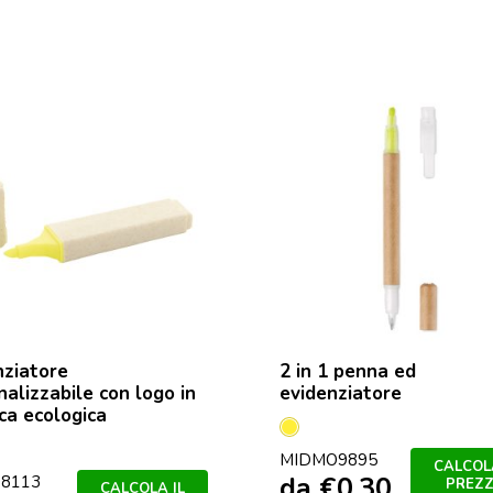
nziatore
2 in 1 penna ed
nalizzabile con logo in
evidenziatore
ica ecologica
Giallo
o
MIDMO9895
CALCOLA
da
€
0,30
8113
PREZ
CALCOLA IL