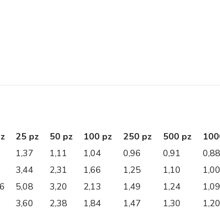
pz
25 pz
50 pz
100 pz
250 pz
500 pz
100
1,37
1,11
1,04
0,96
0,91
0,8
3,44
2,31
1,66
1,25
1,10
1,0
06
5,08
3,20
2,13
1,49
1,24
1,0
3,60
2,38
1,84
1,47
1,30
1,2