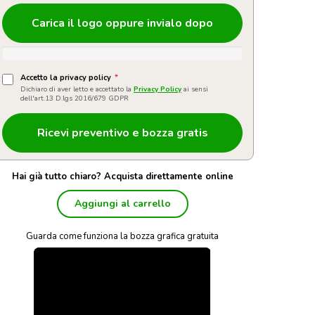
Carica il logo oppure invialo dopo
Accetto la privacy policy
*
Dichiaro di aver letto e accettato la
Privacy Policy
ai sensi
dell'art.13 D.lgs 2016/679 GDPR
Hai già tutto chiaro? Acquista direttamente online
Aggiungi al carrello
Guarda come funziona la bozza grafica gratuita