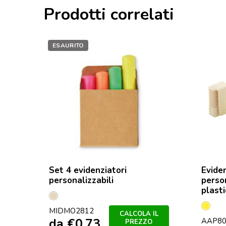
Prodotti correlati
ESAURITO
Set 4 evidenziatori
Evide
personalizzabili
perso
plast
Beige
Giall
MIDMO2812
CALCOLA IL
da
€
0,73
AAP80
PREZZO