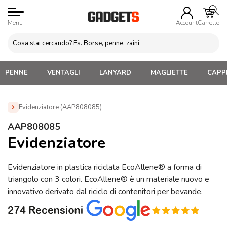
Menu
Account
Carrello
PENNE
VENTAGLI
LANYARD
MAGLIETTE
CAPPE
Evidenziatore (AAP808085)
Home
»
Penne Personalizzate con LOGO, Matite, Pastelli,
AAP808085
Evidenziatori
»
Evidenziatori Personalizzati
»
Evidenziatore
Evidenziatore
(AAP808085)
Evidenziatore in plastica riciclata EcoAllene® a forma di
triangolo con 3 colori. EcoAllene® è un materiale nuovo e
innovativo derivato dal riciclo di contenitori per bevande.