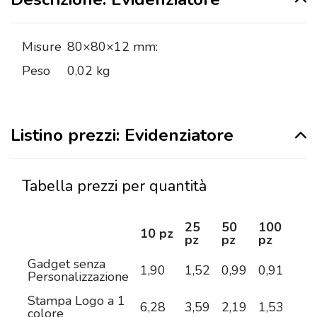
Misure
80×80×12 mm:
Peso
0,02 kg
Listino prezzi: Evidenziatore
Tabella prezzi per quantità
25
50
100
25
10 pz
pz
pz
pz
pz
Gadget senza
1,90
1,52
0,99
0,91
0,7
Personalizzazione
Stampa Logo a 1
6,28
3,59
2,19
1,53
1,0
colore