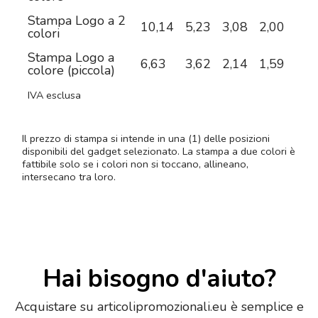
Stampa Logo a 2
10,14
5,23
3,08
2,00
1,2
colori
Stampa Logo a
6,63
3,62
2,14
1,59
1,1
colore (piccola)
IVA esclusa
Il prezzo di stampa si intende in una (1) delle posizioni
disponibili del gadget selezionato. La stampa a due colori è
fattibile solo se i colori non si toccano, allineano,
intersecano tra loro.
Hai bisogno d'aiuto?
Acquistare su articolipromozionali.eu è semplice e