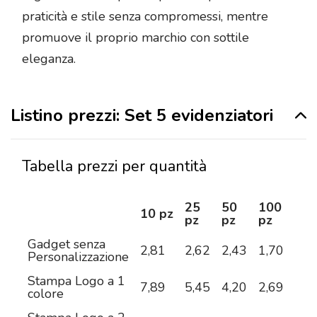
praticità e stile senza compromessi, mentre
promuove il proprio marchio con sottile
eleganza.
Listino prezzi: Set 5 evidenziatori
Tabella prezzi per quantità
25
50
100
25
10 pz
pz
pz
pz
pz
Gadget senza
2,81
2,62
2,43
1,70
1,5
Personalizzazione
Stampa Logo a 1
7,89
5,45
4,20
2,69
2,2
colore