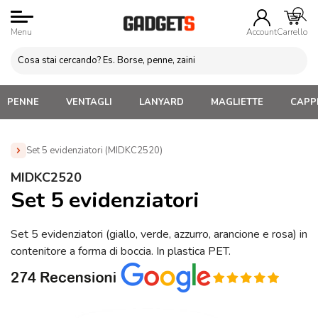
Menu
Account
Carrello
PENNE
VENTAGLI
LANYARD
MAGLIETTE
CAPPE
Set 5 evidenziatori (MIDKC2520)
Home
»
Penne Personalizzate con LOGO, Matite, Pastelli,
MIDKC2520
Evidenziatori
»
Evidenziatori Personalizzati
»
Set 5
Set 5 evidenziatori
evidenziatori (MIDKC2520)
Set 5 evidenziatori (giallo, verde, azzurro, arancione e rosa) in
contenitore a forma di boccia. In plastica PET.