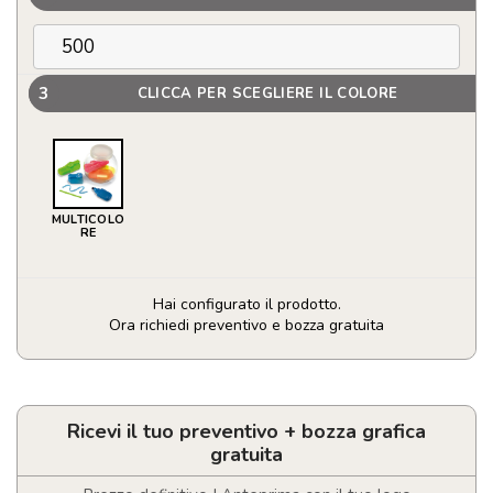
3
CLICCA PER SCEGLIERE IL COLORE
MULTICOLO
RE
Hai configurato il prodotto.
Ora richiedi preventivo e bozza gratuita
Set
5
evidenziatori
quantità
Ricevi il tuo preventivo + bozza grafica
gratuita