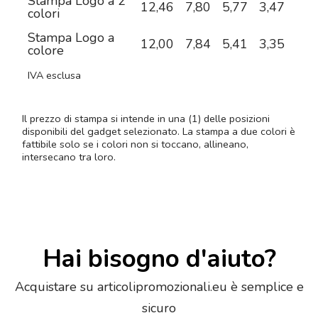
Stampa Logo a 2
12,46
7,80
5,77
3,47
2,6
colori
Stampa Logo a
12,00
7,84
5,41
3,35
2,6
colore
IVA esclusa
Il prezzo di stampa si intende in una (1) delle posizioni
disponibili del gadget selezionato. La stampa a due colori è
fattibile solo se i colori non si toccano, allineano,
intersecano tra loro.
Hai bisogno d'aiuto?
Acquistare su articolipromozionali.eu è semplice e
sicuro