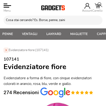
Menu
Account
Carrello
PENNE
VENTAGLI
LANYARD
MAGLIETTE
CAPPE
Evidenziatore fiore (107141)
Home
»
Penne Personalizzate con LOGO, Matite, Pastelli,
107141
Evidenziatori
»
Evidenziatori Personalizzati
»
Evidenziatore
Evidenziatore fiore
fiore (107141)
Evidenziatore a forma di fiore, con cinque evidenziatori
colorati in arancio, rosa, blu, verde e giallo.