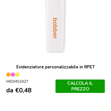
Evidenziatore personalizzabile in RPET
Arancio
Fucsia
Giallo
MIDMO2427
Neon
Neon
Neon
CALCOLA IL
PREZZO
da
€
0,48