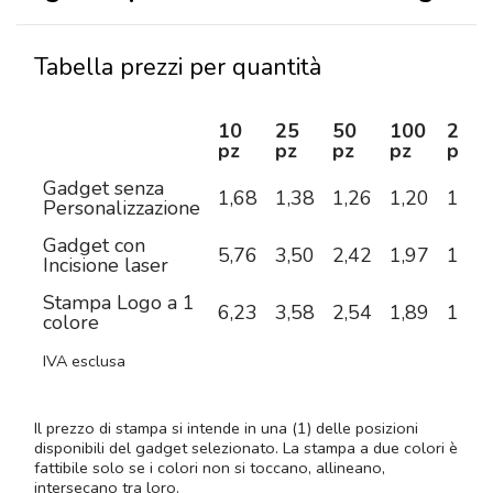
Tabella prezzi per quantità
10
25
50
100
250
pz
pz
pz
pz
pz
Gadget senza
1,68
1,38
1,26
1,20
1,14
Personalizzazione
Gadget con
5,76
3,50
2,42
1,97
1,69
Incisione laser
Stampa Logo a 1
6,23
3,58
2,54
1,89
1,52
colore
IVA esclusa
Il prezzo di stampa si intende in una (1) delle posizioni
disponibili del gadget selezionato. La stampa a due colori è
fattibile solo se i colori non si toccano, allineano,
intersecano tra loro.