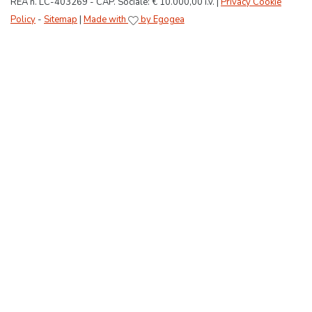
REA n. LC-403269 - CAP. Sociale: € 10.000,00 i.v. |
Privacy Cookie
Policy
-
Sitemap
|
Made with
by Egogea