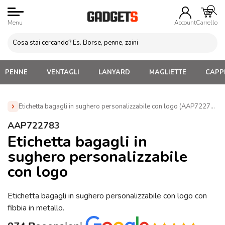
Menu
Account
Carrello
PENNE
VENTAGLI
LANYARD
MAGLIETTE
CAPPE
Etichetta bagagli in sughero personalizzabile con logo (AAP722783)
Home
»
Gadget viaggio Personalizzati
»
Gadget Tematici
AAP722783
Personalizzabili
»
Gadget Personalizzati per Agenzie Viaggio
Etichetta bagagli in
»
Etichetta bagagli in sughero personalizzabile con logo
sughero personalizzabile
(AAP722783)
con logo
Etichetta bagagli in sughero personalizzabile con logo con
fibbia in metallo.