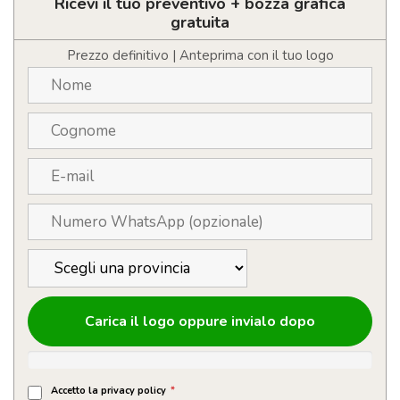
sughero
Ricevi il tuo preventivo + bozza grafica
personalizzabile
gratuita
con
logo
Prezzo definitivo | Anteprima con il tuo logo
quantità
Carica il logo oppure invialo dopo
Accetto la privacy policy
*