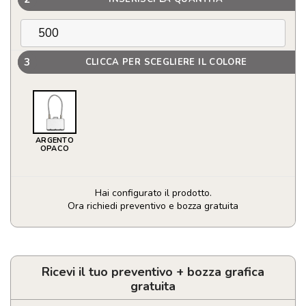
3
CLICCA PER SCEGLIERE IL COLORE
ARGENTO
OPACO
Hai configurato il prodotto.
Ora richiedi preventivo e bozza gratuita
Lucchetto
a
forma
di
Ricevi il tuo preventivo + bozza grafica
valigia
gratuita
quantità