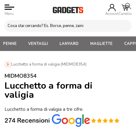
Menu
Account
Carrello
PENNE
VENTAGLI
LANYARD
MAGLIETTE
CAPPE
Lucchetto a forma di valigia (MIDMO8354)
Home
»
Gadget Tematici Personalizzabili
»
Gadget
MIDMO8354
Personalizzati per Agenzie Viaggio
»
Lucchetto a forma di
Lucchetto a forma di
valigia (MIDMO8354)
valigia
Lucchetto a forma di valigia a tre cifre.