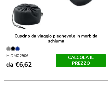
Cuscino da viaggio pieghevole in morbida
schiuma
Grigio
Nero
Francese
MIDMO2906
Navy
CALCOLA IL
PREZZO
da
€
6,62