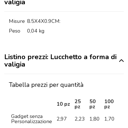
valigia
Misure
8.5X4X0.9CM:
Peso
0,04 kg
Listino prezzi: Lucchetto a forma di
valigia
Tabella prezzi per quantità
25
50
100
25
10 pz
pz
pz
pz
pz
Gadget senza
2,97
2,23
1,80
1,70
1,5
Personalizzazione