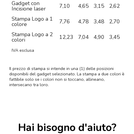
Gadget con
7,10
4,65
3,15
2,62
2,2
Incisione laser
Stampa Logo a 1
7,76
4,78
3,48
2,70
2,2
colore
Stampa Logo a 2
12,23
7,04
4,90
3,45
2,6
colori
IVA esclusa
Il prezzo di stampa si intende in una (1) delle posizioni
disponibili del gadget selezionato. La stampa a due colori è
fattibile solo se i colori non si toccano, allineano,
intersecano tra loro.
Hai bisogno d'aiuto?