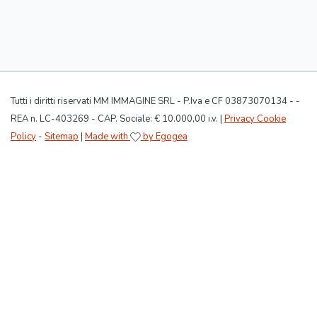
Tutti i diritti riservati MM IMMAGINE SRL - P.Iva e CF 03873070134 - -
REA n. LC-403269 - CAP. Sociale: € 10.000,00 i.v. |
Privacy Cookie
Policy
-
Sitemap
|
Made with
by Egogea