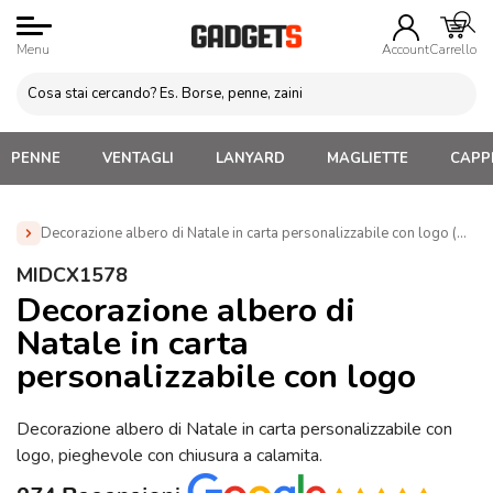
Menu
Account
Carrello
PENNE
VENTAGLI
LANYARD
MAGLIETTE
CAPPE
Decorazione albero di Natale in carta personalizzabile con logo (MI
Home
»
Gadget di Natale
»
Decorazioni Natalizie
»
MIDCX1578
Decorazione albero di Natale in carta personalizzabile con logo
Decorazione albero di
(MIDCX1578)
Natale in carta
personalizzabile con logo
Decorazione albero di Natale in carta personalizzabile con
logo, pieghevole con chiusura a calamita.