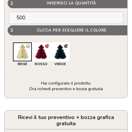
2
INSERISCI LA QUANTITÀ
3
CLICCA PER SCEGLIERE IL COLORE
BEIGE
ROSSO
VERDE
Hai configurato il prodotto.
Ora richiedi preventivo e bozza gratuita
Decorazione
albero
di
Natale
Ricevi il tuo preventivo + bozza grafica
in
gratuita
carta