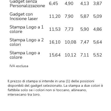
Gadget senza
6,45
4,90
4,13
3,87
3,
Personalizzazione
Gadget con
11,20
7,90
5,87
5,09
4,
Incisione laser
Stampa Logo a 1
11,53
7,73
5,90
4,86
4,
colore
Stampa Logo a 2
16,10
10,08
7,47
5,64
4,
colori
Stampa Logo a
15,64
10,12
7,11
5,52
4,
colore
IVA esclusa
Il prezzo di stampa si intende in una (1) delle posizioni
disponibili del gadget selezionato. La stampa a due colori è
fattibile solo se i colori non si toccano, allineano,
intersecano tra loro.