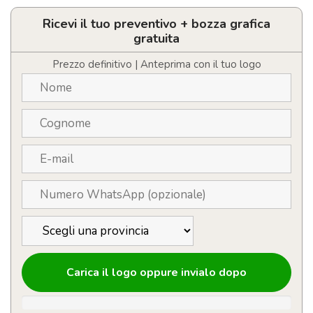
legno
a
Ricevi il tuo preventivo + bozza grafica
forma
gratuita
di
treno
Prezzo definitivo | Anteprima con il tuo logo
di
Natale
personalizzabile
con
logo
quantità
Carica il logo oppure invialo dopo