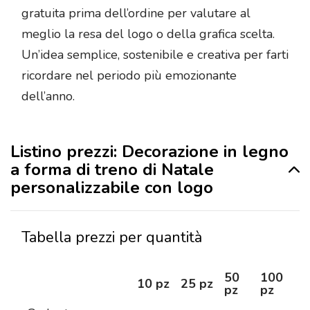
gratuita prima dell’ordine per valutare al
meglio la resa del logo o della grafica scelta.
Un’idea semplice, sostenibile e creativa per farti
ricordare nel periodo più emozionante
dell’anno.
Listino prezzi: Decorazione in legno
a forma di treno di Natale
personalizzabile con logo
Tabella prezzi per quantità
50
100
2
10 pz
25 pz
pz
pz
pz