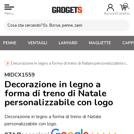
Menu
Account
Carrello
PENNE
VENTAGLI
LANYARD
MAGLIETTE
CAPPE
Decorazione in legno a forma di treno di Natale personalizzabile co
Home
»
Gadget di Natale
»
Decorazioni Natalizie
»
MIDCX1559
Decorazione in legno a forma di treno di Natale personalizzabile
Decorazione in legno a
con logo (MIDCX1559)
forma di treno di Natale
personalizzabile con logo
Decorazione in legno a forma di treno di Natale
personalizzabile con logo.