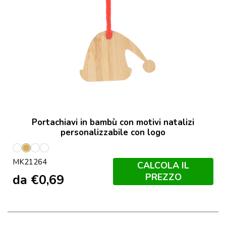
Portachiavi in bambù con motivi natalizi
personalizzabile con logo
Reno
Calcetin
Eixo
Gorra
MK21264
CALCOLA IL
PREZZO
da
€
0,69